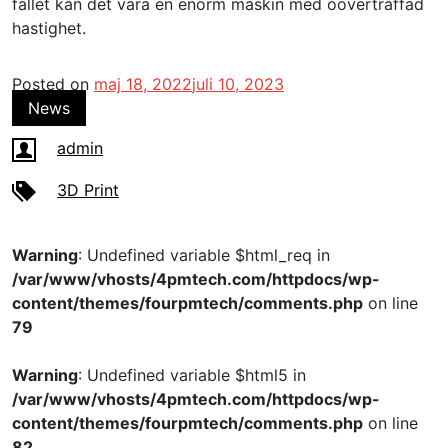
fallet kan det vara en enorm maskin med oöverträffad
hastighet.
Posted on
maj 18, 2022
juli 10, 2023
News
admin
3D Print
Warning
: Undefined variable $html_req in
/var/www/vhosts/4pmtech.com/httpdocs/wp-
content/themes/fourpmtech/comments.php
on line
79
Warning
: Undefined variable $html5 in
/var/www/vhosts/4pmtech.com/httpdocs/wp-
content/themes/fourpmtech/comments.php
on line
82