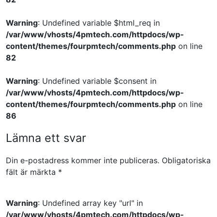
Warning
: Undefined variable $html_req in
/var/www/vhosts/4pmtech.com/httpdocs/wp-
content/themes/fourpmtech/comments.php
on line
82
Warning
: Undefined variable $consent in
/var/www/vhosts/4pmtech.com/httpdocs/wp-
content/themes/fourpmtech/comments.php
on line
86
Lämna ett svar
Din e-postadress kommer inte publiceras.
Obligatoriska
fält är märkta
*
Warning
: Undefined array key "url" in
/var/www/vhosts/4pmtech.com/httpdocs/wp-