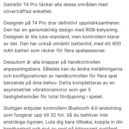
GameSir T4 Pro täcker alla dessa områden med
oöverträffad enkelhet.
Designen på T4 Pro drar definitivt uppmärksamheten.
Den har en genomskinlig design med RGB-belysning.
Designen är lite icke-standard, men kontrollern klarar
av det. Den har också utmärkt batteritid, med ett 600
mAh batteri som räcker för flera spelsessioner.
Dessutom är alla knappar på handkontrollen
anpassningsbara. Således kan du ändra inställningarna
och konfigurationen av handkontrollen för flera spel
beroende på dina behov. Detta kompletteras av en
asymmetrisk vibrationsmotor som ger 5
hastighetsnivåer för total fördjupning i spelet.
Slutligen erbjuder kontrollern Bluetooth 4.0-anslutning
som fungerar upp till 32 fot. Så du behöver inte
anstränga ögonen. Luta dig bara tillbaka, koppla in din
handkontroll och njut av spel på hälsosamt avstånd!