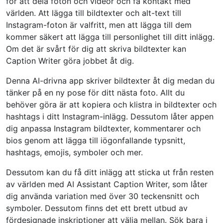
för att dela foton och videor och få kontakt med
världen. Att lägga till bildtexter och alt-text till
Instagram-foton är valfritt, men att lägga till dem
kommer säkert att lägga till personlighet till ditt inlägg.
Om det är svårt för dig att skriva bildtexter kan
Caption Writer göra jobbet åt dig.
Denna AI-drivna app skriver bildtexter åt dig medan du
tänker på en ny pose för ditt nästa foto. Allt du
behöver göra är att kopiera och klistra in bildtexter och
hashtags i ditt Instagram-inlägg. Dessutom låter appen
dig anpassa Instagram bildtexter, kommentarer och
bios genom att lägga till iögonfallande typsnitt,
hashtags, emojis, symboler och mer.
Dessutom kan du få ditt inlägg att sticka ut från resten
av världen med AI Assistant Caption Writer, som låter
dig använda variation med över 30 teckensnitt och
symboler. Dessutom finns det ett brett utbud av
fördesignade inskriptioner att välja mellan. Sök bara i