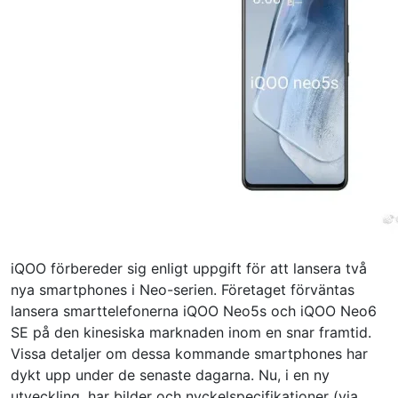
iQOO förbereder sig enligt uppgift för att lansera två
nya smartphones i Neo-serien. Företaget förväntas
lansera smarttelefonerna iQOO Neo5s och iQOO Neo6
SE på den kinesiska marknaden inom en snar framtid.
Vissa detaljer om dessa kommande smartphones har
dykt upp under de senaste dagarna. Nu, i en ny
utveckling, har bilder och nyckelspecifikationer (via