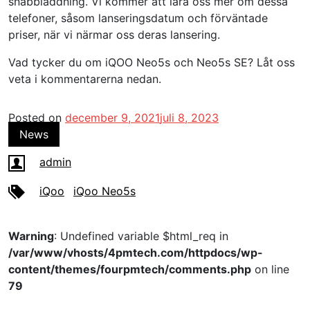
snabbladdning. Vi kommer att lära oss mer om dessa
telefoner, såsom lanseringsdatum och förväntade
priser, när vi närmar oss deras lansering.
Vad tycker du om iQOO Neo5s och Neo5s SE? Låt oss
veta i kommentarerna nedan.
Posted on
december 9, 2021
juli 8, 2023
News
admin
iQoo
iQoo Neo5s
Warning
: Undefined variable $html_req in
/var/www/vhosts/4pmtech.com/httpdocs/wp-
content/themes/fourpmtech/comments.php
on line
79