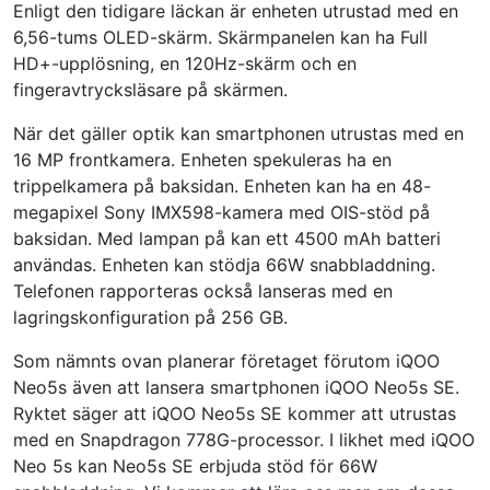
Enligt den tidigare läckan är enheten utrustad med en
6,56-tums OLED-skärm. Skärmpanelen kan ha Full
HD+-upplösning, en 120Hz-skärm och en
fingeravtrycksläsare på skärmen.
När det gäller optik kan smartphonen utrustas med en
16 MP frontkamera. Enheten spekuleras ha en
trippelkamera på baksidan. Enheten kan ha en 48-
megapixel Sony IMX598-kamera med OIS-stöd på
baksidan. Med lampan på kan ett 4500 mAh batteri
användas. Enheten kan stödja 66W snabbladdning.
Telefonen rapporteras också lanseras med en
lagringskonfiguration på 256 GB.
Som nämnts ovan planerar företaget förutom iQOO
Neo5s även att lansera smartphonen iQOO Neo5s SE.
Ryktet säger att iQOO Neo5s SE kommer att utrustas
med en Snapdragon 778G-processor. I likhet med iQOO
Neo 5s kan Neo5s SE erbjuda stöd för 66W