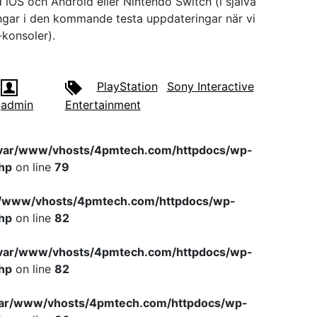
OS och Android eller Nintendo Switch (i själva
ingar i den kommande testa uppdateringar när vi
-konsoler).
PlayStation
Sony Interactive
admin
Entertainment
var/www/vhosts/4pmtech.com/httpdocs/wp-
hp
on line
79
r/www/vhosts/4pmtech.com/httpdocs/wp-
hp
on line
82
var/www/vhosts/4pmtech.com/httpdocs/wp-
hp
on line
82
var/www/vhosts/4pmtech.com/httpdocs/wp-