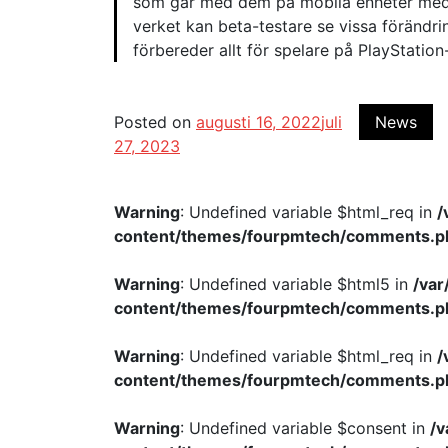
som går med dem på mobila enheter med i
verket kan beta-testare se vissa förändr
förbereder allt för spelare på PlayStation
Posted on
augusti 16, 2022
juli
News
27, 2023
Warning
: Undefined variable $html_req in
/
content/themes/fourpmtech/comments.p
Warning
: Undefined variable $html5 in
/va
content/themes/fourpmtech/comments.p
Warning
: Undefined variable $html_req in
/
content/themes/fourpmtech/comments.p
Warning
: Undefined variable $consent in
/