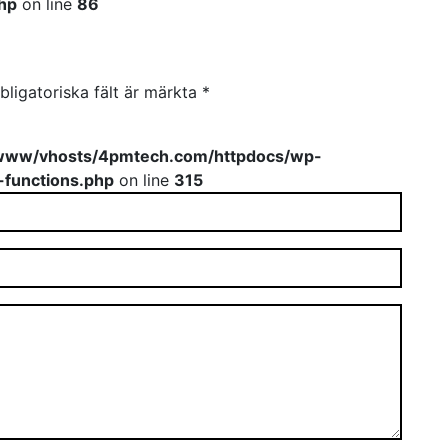
hp
on line
86
bligatoriska fält är märkta
*
www/vhosts/4pmtech.com/httpdocs/wp-
-functions.php
on line
315