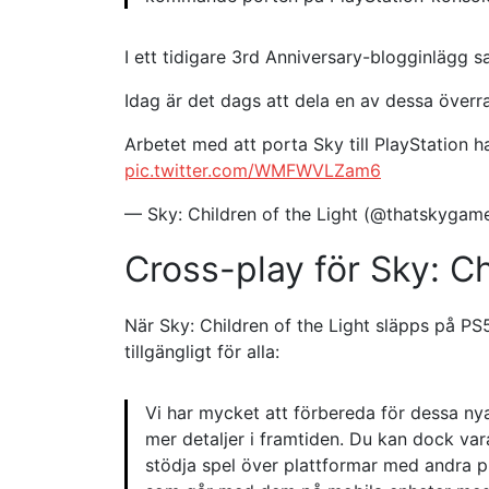
I ett tidigare 3rd Anniversary-blogginlägg s
Idag är det dags att dela en av dessa överr
Arbetet med att porta Sky till PlayStation h
pic.twitter.com/WMFWVLZam6
— Sky: Children of the Light (@thatskygam
Cross-play för Sky: Ch
När Sky: Children of the Light släpps på P
tillgängligt för alla:
Vi har mycket att förbereda för dessa nya
mer detaljer i framtiden. Du kan dock va
stödja spel över plattformar med andra pl