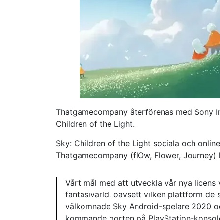
Thatgamecompany återförenas med Sony Int
Children of the Light.
Sky: Children of the Light sociala och onlin
Thatgamecompany (flOw, Flower, Journey) ko
Vårt mål med att utveckla vår nya licens 
fantasivärld, oavsett vilken plattform de 
välkomnade Sky Android-spelare 2020 oc
kommande porten på PlayStation-konsolen ä