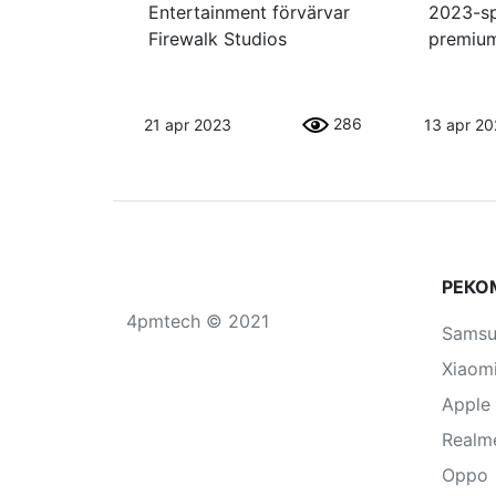
Entertainment förvärvar
2023-sp
Firewalk Studios
premiu
286
21 apr 2023
13 apr 2
РЕКО
4pmtech © 2021
Sams
Xiaom
Apple
Realm
Oppo