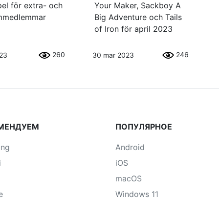
el för extra- och
Your Maker, Sackboy A
mmedlemmar
Big Adventure och Tails
of Iron för april 2023
260
246
023
30 mar 2023
МЕНДУЕМ
ПОПУЛЯРНОЕ
ung
Android
i
iOS
macOS
e
Windows 11