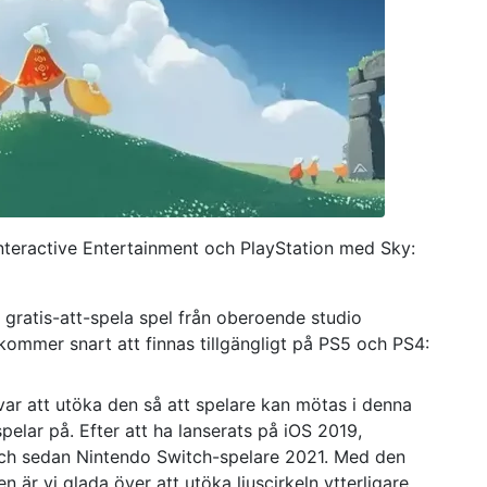
eractive Entertainment och PlayStation med Sky:
e gratis-att-spela spel från oberoende studio
mmer snart att finnas tillgängligt på PS5 och PS4:
var att utöka den så att spelare kan mötas i denna
spelar på. Efter att ha lanserats på iOS 2019,
h sedan Nintendo Switch-spelare 2021. Med den
r vi glada över att utöka ljuscirkeln ytterligare.