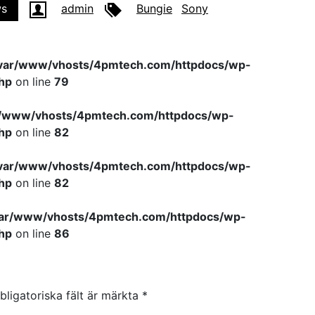
s
admin
Bungie
Sony
var/www/vhosts/4pmtech.com/httpdocs/wp-
hp
on line
79
r/www/vhosts/4pmtech.com/httpdocs/wp-
hp
on line
82
var/www/vhosts/4pmtech.com/httpdocs/wp-
hp
on line
82
var/www/vhosts/4pmtech.com/httpdocs/wp-
hp
on line
86
bligatoriska fält är märkta
*