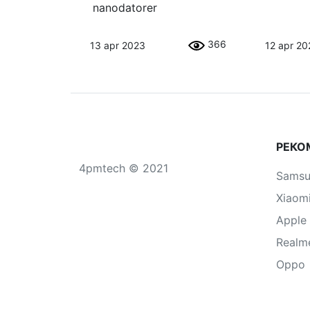
nanodatorer
366
13 apr 2023
12 apr 20
РЕКО
4pmtech © 2021
Sams
Xiaom
Apple
Realm
Oppo