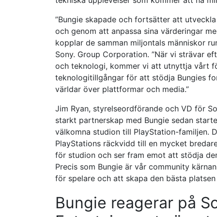
tekniska upplevelser som kommer att nå mil
”Bungie skapade och fortsätter att utveckla
och genom att anpassa sina värderingar me
kopplar de samman miljontals människor runt
Sony. Group Corporation. ”När vi strävar eft
och teknologi, kommer vi att utnyttja vårt 
teknologitillgångar för att stödja Bungies f
världar över plattformar och media.”
Jim Ryan, styrelseordförande och VD för Sony
starkt partnerskap med Bungie sedan starten 
välkomna studion till PlayStation-familjen. De
PlayStations räckvidd till en mycket bredare
för studion och ser fram emot att stödja de
Precis som Bungie är vår community kärna
för spelare och att skapa den bästa platsen
Bungie reagerar på So