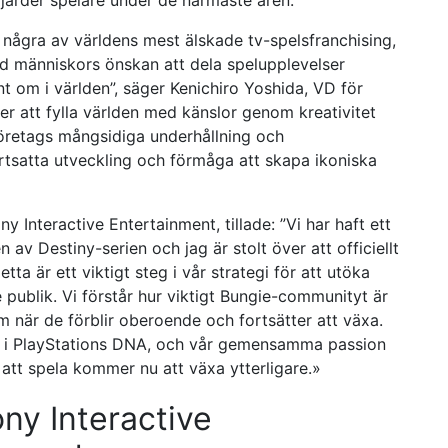
jarder spelare under de närmaste åren.
 några av världens mest älskade tv-spelsfranchising,
d människors önskan att dela spelupplevelser
 om i världen”, säger Kenichiro Yoshida, VD för
er att fylla världen med känslor genom kreativitet
företags mångsidiga underhållning och
ortsatta utveckling och förmåga att skapa ikoniska
 Interactive Entertainment, tillade: ”Vi har haft ett
av Destiny-serien och jag är stolt över att officiellt
tta är ett viktigt steg i vår strategi för att utöka
 publik. Vi förstår hur viktigt Bungie-communityt är
m när de förblir oberoende och fortsätter att växa.
n i PlayStations DNA, och vår gemensamma passion
 att spela kommer nu att växa ytterligare.»
ny Interactive