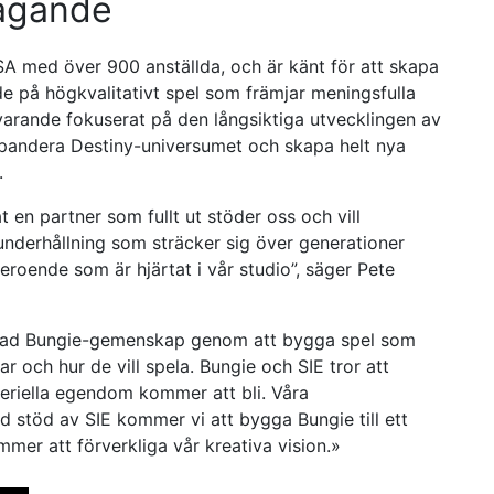
tagande
SA med över 900 anställda, och är känt för att skapa
e på högkvalitativt spel som främjar meningsfulla
varande fokuserat på den långsiktiga utvecklingen av
xpandera Destiny-universumet och skapa helt nya
.
at en partner som fullt ut stöder oss och vill
 underhållning som sträcker sig över generationer
eroende som är hjärtat i vår studio”, säger Pete
 enad Bungie-gemenskap genom att bygga spel som
och hur de vill spela. Bungie och SIE tror att
teriella egendom kommer att bli. Våra
d stöd av SIE kommer vi att bygga Bungie till ett
er att förverkliga vår kreativa vision.»