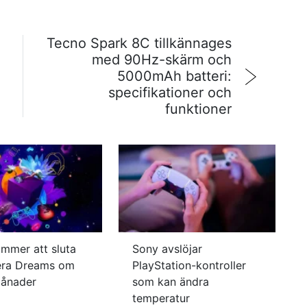
Tecno Spark 8C tillkännages
med 90Hz-skärm och
5000mAh batteri:
specifikationer och
funktioner
mmer att sluta
Sony avslöjar
era Dreams om
PlayStation-kontroller
månader
som kan ändra
temperatur