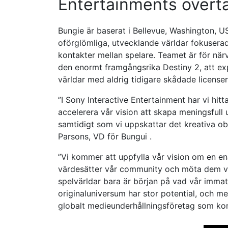
Entertainments över
Bungie är baserat i Bellevue, Washington, U
oförglömliga, utvecklande världar fokuserad
kontakter mellan spelare. Teamet är för när
den enormt framgångsrika Destiny 2, att e
världar med aldrig tidigare skådade licenser
”I Sony Interactive Entertainment har vi hitt
accelerera vår vision att skapa meningsfull
samtidigt som vi uppskattar det kreativa ob
Parsons, VD för Bungui .
”Vi kommer att uppfylla vår vision om en
värdesätter vår community och möta dem var 
spelvärldar bara är början på vad vår imma
originaluniversum har stor potential, och me
globalt medieunderhållningsföretag som komm