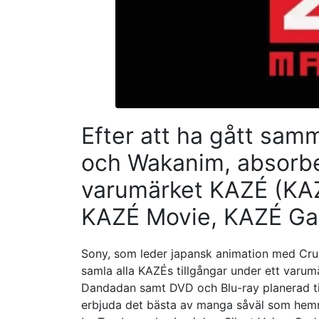
Efter att ha gått sa
och Wakanim, absorbe
varumärket KAZÉ (KA
KAZÉ Movie, KAZÉ Ga
Sony, som leder japansk animation med Crun
samla alla KAZÉs tillgångar under ett varu
Dandadan samt DVD och Blu-ray planerad til
erbjuda det bästa av manga såväl som hemm