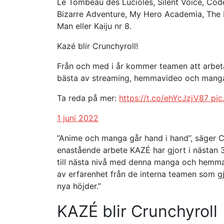
Le Tombeau des Lucioles, Silent Voice, Co
Bizarre Adventure, My Hero Academia, The 
Man eller Kaiju nr 8.
Kazé blir Crunchyroll!
Från och med i år kommer teamen att arbeta
bästa av streaming, hemmavideo och manga
Ta reda på mer:
https://t.co/ehYcJzjV87
pic
1 juni 2022
”Anime och manga går hand i hand”, säger Cr
enastående arbete KAZÉ har gjort i nästan 30
till nästa nivå med denna manga och hemmav
av erfarenhet från de interna teamen som gj
nya höjder.”
KAZÉ blir Crunchyroll