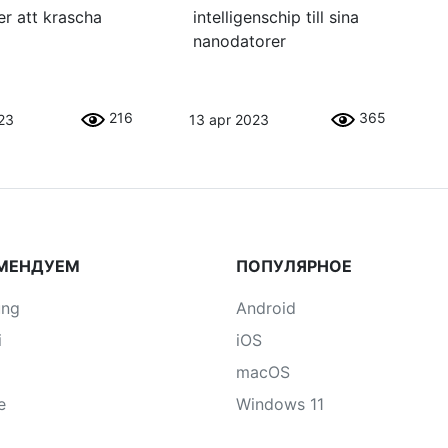
er att krascha
intelligenschip till sina
nanodatorer
216
365
23
13 apr 2023
МЕНДУЕМ
ПОПУЛЯРНОЕ
ung
Android
i
iOS
macOS
e
Windows 11