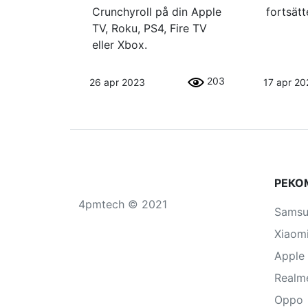
Crunchyroll på din Apple
fortsätt
TV, Roku, PS4, Fire TV
eller Xbox.
203
26 apr 2023
17 apr 20
РЕКО
4pmtech © 2021
Sams
Xiaom
Apple
Realm
Oppo