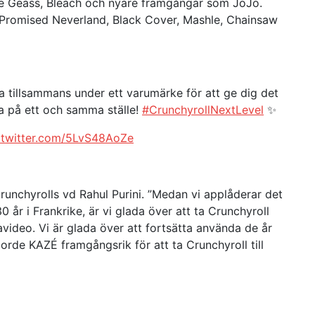
de Geass, Bleach och nyare framgångar som JoJo.
Promised Neverland, Black Cover, Mashle, Chainsaw
 tillsammans under ett varumärke för att ge dig det
 på ett och samma ställe!
#CrunchyrollNextLevel
✨
.twitter.com/5LvS48AoZe
unchyrolls vd Rahul Purini. ”Medan vi applåderar det
 år i Frankrike, är vi glada över att ta Crunchyroll
ideo. Vi är glada över att fortsätta använda de år
orde KAZÉ framgångsrik för att ta Crunchyroll till