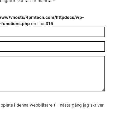
bligatoriska fält är märkta
*
www/vhosts/4pmtech.com/httpdocs/wp-
-functions.php
on line
315
plats i denna webbläsare till nästa gång jag skriver