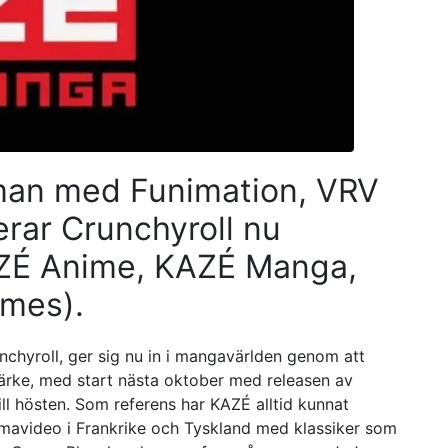
mman med Funimation, VRV
rar Crunchyroll nu
ZÉ Anime, KAZÉ Manga,
mes).
chyroll, ger sig nu in i mangavärlden genom att
märke, med start nästa oktober med releasen av
l hösten. Som referens har KAZÉ alltid kunnat
avideo i Frankrike och Tyskland med klassiker som