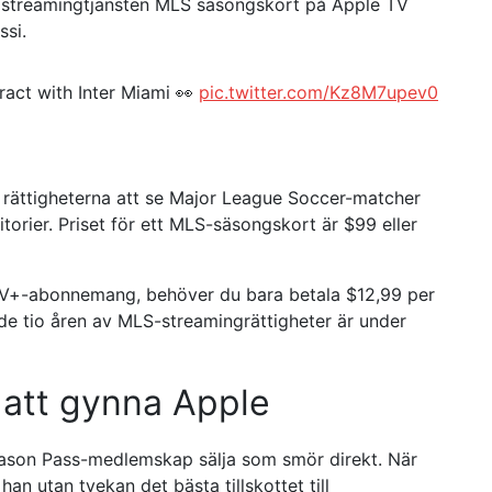
n streamingtjänsten MLS säsongskort på Apple TV
ssi.
ract with Inter Miami 👀
pic.twitter.com/Kz8M7upev0
t rättigheterna att se Major League Soccer-matcher
torier. Priset för ett MLS-säsongskort är $99 eller
TV+-abonnemang, behöver du bara betala $12,99 per
e tio åren av MLS-streamingrättigheter är under
 att gynna Apple
ason Pass-medlemskap sälja som smör direkt. När
n utan tvekan det bästa tillskottet till