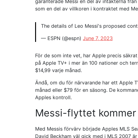
garanterade Messi en del av intäkterna frå
som en del av villkoren i kontraktet med Me
The details of Leo Messi's proposed cont
— ESPN (@espn)
June 7, 2023
För de som inte vet, har Apple precis säkra
på Apple TV+ i mer än 100 nationer och terri
$14,99 varje månad.
Ändå, om du för närvarande har ett Apple 
månad eller $79 för en säsong. De kommand
Apples kontroll.
Messi-flyttet kommer
Med Messis förvärv började Apples MLS Se
David Beckham väl gick med i MLS 2007 är ha