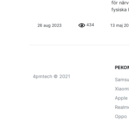
för när
fysiska 
434
26 aug 2023
13 maj 2
РЕКО
4pmtech © 2021
Sams
Xiaom
Apple
Realm
Oppo