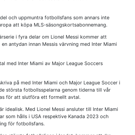
r del och uppmuntra fotbollsfans som annars inte
r Europa att köpa MLS-säsongskortsabonnemang.
rserie i fyra delar om Lionel Messi kommer att
m en antydan innan Messis värvning med Inter Miami
tal med Inter Miami av Major League Soccers
r skriva på med Inter Miami och Major League Soccer i
 största fotbollsspelarna genom tiderna till vår
s för att slutföra ett formellt avtal.
idealisk. Med Lionel Messi ansluter till Inter Miami
ar som hålls i USA respektive Kanada 2023 och
ng för fotbollsfans.