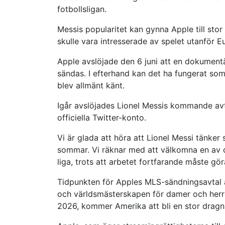
fotbollsligan.
Messis popularitet kan gynna Apple till sto
skulle vara intresserade av spelet utanfö
Apple avslöjade den 6 juni att en dokumentä
sändas. I efterhand kan det ha fungerat so
blev allmänt känt.
Igår avslöjades Lionel Messis kommande av
officiella Twitter-konto.
Vi är glada att höra att Lionel Messi tänke
sommar. Vi räknar med att välkomna en av de
liga, trots att arbetet fortfarande måste göra
Tidpunkten för Apples MLS-sändningsavtal är 
och världsmästerskapen för damer och herr
2026, kommer Amerika att bli en stor dragni