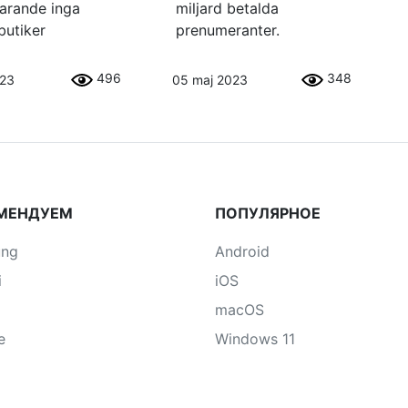
varande inga
miljard betalda
butiker
prenumeranter.
496
348
023
05 maj 2023
МЕНДУЕМ
ПОПУЛЯРНОЕ
ung
Android
i
iOS
macOS
e
Windows 11