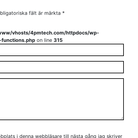
bligatoriska fält är märkta
*
www/vhosts/4pmtech.com/httpdocs/wp-
-functions.php
on line
315
plats i denna webbläsare till nästa gång jag skriver