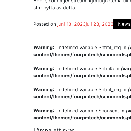
Apple, som äger streamingrättigheterna till 
stor nytta av detta.
Posted on
juni 13, 2023
juli 23, 2023
News
Warning
: Undefined variable $html_req in
/
content/themes/fourpmtech/comments.p
Warning
: Undefined variable $html5 in
/va
content/themes/fourpmtech/comments.p
Warning
: Undefined variable $html_req in
/
content/themes/fourpmtech/comments.p
Warning
: Undefined variable $consent in
/
content/themes/fourpmtech/comments.p
Lämna ett svar