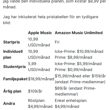
jag valde den individuella planen, som kostar $8,99 per
månad.
Jag har inkluderat hela pristabellen för en tydligare
bild:
Apple Music
Amazon Music Unlimited
10,99
Startpris
Fri
USD/månad
Individuell
10,99
Icke-Prime: $10,99/månad
plan
USD/månad
Prime: $8,99/månad
5,99
Icke-Prime: $5,99/månad
Studentpris
USD/månad
Prime: $0,99/månad
$15,99/månad eller $159/år
Familjepaket
$16,99/månad
(endast Prime-medlemmar)
$89/år (endast Prime-
Årlig plan
$109/år
medlemmar)
Röstplan:
Enkel enhetsplan:
Andra
$4,99/månad
$4,99/månad