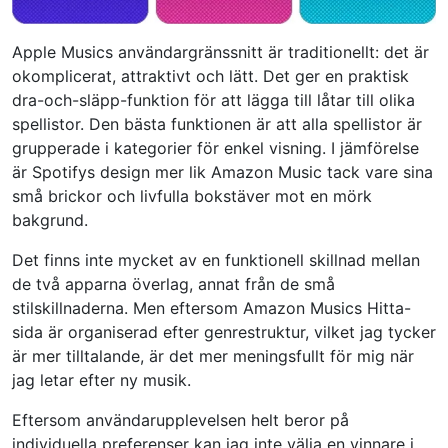
Apple Musics användargränssnitt är traditionellt: det är
okomplicerat, attraktivt och lätt. Det ger en praktisk
dra-och-släpp-funktion för att lägga till låtar till olika
spellistor. Den bästa funktionen är att alla spellistor är
grupperade i kategorier för enkel visning. I jämförelse
är Spotifys design mer lik Amazon Music tack vare sina
små brickor och livfulla bokstäver mot en mörk
bakgrund.
Det finns inte mycket av en funktionell skillnad mellan
de två apparna överlag, annat från de små
stilskillnaderna. Men eftersom Amazon Musics Hitta-
sida är organiserad efter genrestruktur, vilket jag tycker
är mer tilltalande, är det mer meningsfullt för mig när
jag letar efter ny musik.
Eftersom användarupplevelsen helt beror på
individuella preferenser kan jag inte välja en vinnare i