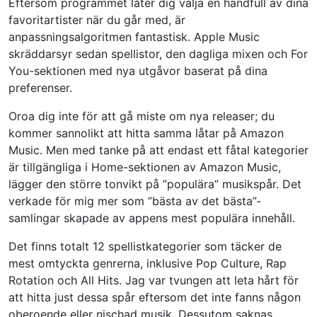
Eftersom programmet låter dig välja en handfull av dina
favoritartister när du går med, är
anpassningsalgoritmen fantastisk. Apple Music
skräddarsyr sedan spellistor, den dagliga mixen och For
You-sektionen med nya utgåvor baserat på dina
preferenser.
Oroa dig inte för att gå miste om nya releaser; du
kommer sannolikt att hitta samma låtar på Amazon
Music. Men med tanke på att endast ett fåtal kategorier
är tillgängliga i Home-sektionen av Amazon Music,
lägger den större tonvikt på ”populära” musikspår. Det
verkade för mig mer som ”bästa av det bästa”-
samlingar skapade av appens mest populära innehåll.
Det finns totalt 12 spellistkategorier som täcker de
mest omtyckta genrerna, inklusive Pop Culture, Rap
Rotation och All Hits. Jag var tvungen att leta hårt för
att hitta just dessa spår eftersom det inte fanns någon
oberoende eller nischad musik. Dessutom saknas