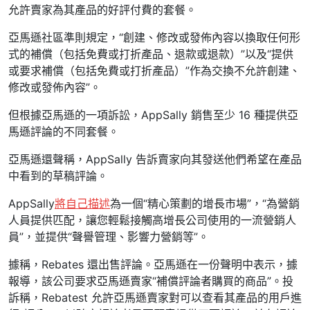
允許賣家為其產品的好評付費的套餐。
亞馬遜社區準則規定，“創建、修改或發佈內容以換取任何形
式的補償（包括免費或打折產品、退款或退款）”以及“提供
或要求補償（包括免費或打折產品）”作為交換不允許創建、
修改或發佈內容”。
但根據亞馬遜的一項訴訟，AppSally 銷售至少 16 種提供亞
馬遜評論的不同套餐。
亞馬遜還聲稱，AppSally 告訴賣家向其發送他們希望在產品
中看到的草稿評論。
AppSally
將自己描述
為一個“精心策劃的增長市場”，“為營銷
人員提供匹配，讓您輕鬆接觸高增長公司使用的一流營銷人
員”，並提供“聲譽管理、影響力營銷等”。
據稱，Rebates 還出售評論。亞馬遜在一份聲明中表示，據
報導，該公司要求亞馬遜賣家“補償評論者購買的商品”。投
訴稱，Rebatest 允許亞馬遜賣家對可以查看其產品的用戶進