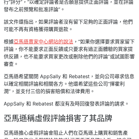
行“評分”，“以確定評論者是否願意提供正面評論，並在評論
發布之前預覽和批准評論”。
該文件還指出，如果評論者沒有留下足夠的正面評論，他們
可能不再有資格獲得購買退款。
根據
亞馬遜賣家中心網站的說法
，“如果你選擇要求買家留下
評論，你不能要求正面反饋或只要求有過正面體驗的買家提
供反饋，也不能要求買家更改或刪除他們的評論”或試圖影響
審查。
亞馬遜希望關閉 AppSally 和 Rebatest，並向公司尋求信息
以確定相關評論和相關各方。他還希望這些公司“揮霍利
潤”，並支付三倍的損害賠償和法律費用。
AppSally 和 Rebatest 都沒有及時回復發表評論的請求。
亞馬遜稱虛假評論損害了其品牌
亞馬遜擔心虛假評論會阻止人們在亞馬遜上購買和銷售產