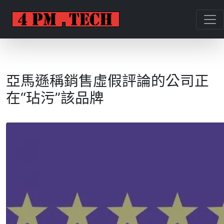
亞馬遜稱銷售虛假評論的公司正
在“玷污”該品牌