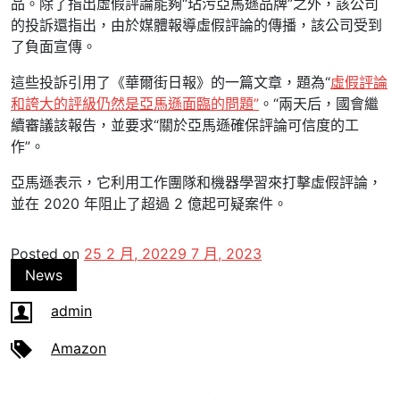
品。除了指出虛假評論能夠“玷污亞馬遜品牌”之外，該公司
的投訴還指出，由於媒體報導虛假評論的傳播，該公司受到
了負面宣傳。
這些投訴引用了《華爾街日報》的一篇文章，題為“
虛假評論
和誇大的評級仍然是亞馬遜面臨的問題”
。“兩天后，國會繼
續審議該報告，並要求“關於亞馬遜確保評論可信度的工
作”。
亞馬遜表示，它利用工作團隊和機器學習來打擊虛假評論，
並在 2020 年阻止了超過 2 億起可疑案件。
Posted on
25 2 月, 2022
9 7 月, 2023
News
admin
Amazon