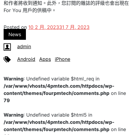
和作者將收到通知。此外，您訂閱的雜誌的評級也會出現在
For You 用戶的供稿中。
Posted on
10 2 月, 2023
31 7 月, 2023
News
admin
Android
Apps
iPhone
Warning
: Undefined variable $html_req in
/var/www/vhosts/4pmtech.com/httpdocs/wp-
content/themes/fourpmtech/comments.php
on line
79
Warning
: Undefined variable $html5 in
/var/www/vhosts/4pmtech.com/httpdocs/wp-
content/themes/fourpmtech/comments.php
on line