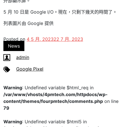
外部顯示屏。
5 月 10 日是 Google I/O。現在，只剩下幾天的時間了。
列表圖片由 Google 提供
Posted on
4 5 月, 2023
22 7 月, 2023
News
admin
Google Pixel
Warning
: Undefined variable $html_req in
/var/www/vhosts/4pmtech.com/httpdocs/wp-
content/themes/fourpmtech/comments.php
on line
79
Warning
: Undefined variable $html5 in