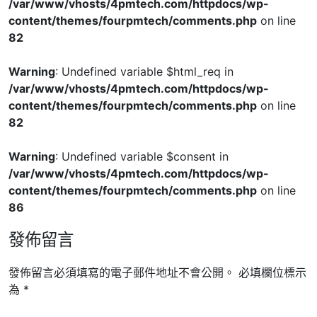
/var/www/vhosts/4pmtech.com/httpdocs/wp-
content/themes/fourpmtech/comments.php
on line
82
Warning
: Undefined variable $html_req in
/var/www/vhosts/4pmtech.com/httpdocs/wp-
content/themes/fourpmtech/comments.php
on line
82
Warning
: Undefined variable $consent in
/var/www/vhosts/4pmtech.com/httpdocs/wp-
content/themes/fourpmtech/comments.php
on line
86
發佈留言
發佈留言必須填寫的電子郵件地址不會公開。
必填欄位標示
為
*