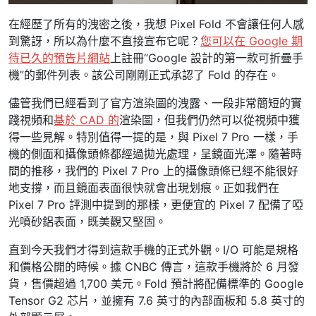
在經歷了所有的洩密之後，我想 Pixel Fold 不會讓任何人感
到驚訝，所以為什麼不直接宣布它呢？
您可以在 Google 期
待已久的預告片網站
上註冊“Google 設計的第一款可折疊手
機”的郵件列表。該公司剛剛正式承認了 Fold 的存在。
儘管我們已經看到了官方渲染圖的洩露、一段非常簡短的實
踐視頻和
基於 CAD 的
渲染圖，但我們仍然可以從視頻中獲
得一些見解。特別值得一提的是，與 Pixel 7 Pro 一樣，手
機的側面和攝像頭條都經過拋光處理，呈鏡面光澤。隨著時
間的推移，我們的 Pixel 7 Pro 上的攝像頭條已經不能很好
地支撐，而且鏡面表面很快就會出現划痕。正如我們在
Pixel 7 Pro 評測中提到的那樣，更便宜的 Pixel 7 配備了啞
光噴砂鋁表面，既美觀又堅固。
直到今天我們才得到這款手機的正式外觀。I/O 可能是規格
和價格公開的時候。據 CNBC 傳言，這款手機將於 6 月發
貨，售價超過 1,700 美元。Fold 預計將配備標準的 Google
Tensor G2 芯片，並擁有 7.6 英寸的內部面板和 5.8 英寸的