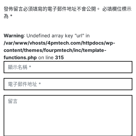
發佈留言必須填寫的電子郵件地址不會公開。
必填欄位標示
為
*
Warning
: Undefined array key "url" in
/var/www/vhosts/4pmtech.com/httpdocs/wp-
content/themes/fourpmtech/inc/template-
functions.php
on line
315