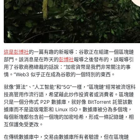
這是彭博社
的一篇有趣的新報導：谷歌正在組建一個區塊鏈
部門。該消息是在昨天的
彭博社
報導之後發布的，該報導引
用了谷歌商務總裁的話說：“加密貨幣是我們非常關注的事
情。”Web3 似乎正在成為谷歌的一個特別的東西。
就像“算法”、“人工智能”和“5G”一樣，“區塊鏈”經常被流氓科
技高管用作流行語，希望藉此炒作投資者或消費者。區塊鏈
只是一個分佈式 P2P 數據庫，就好像 BitTorrent 託管該數
據庫而不是盜版電影和 Linux ISO。數據庫被分為多個塊，
每個新塊都包含前一個塊的加密哈希，形成一條記錄鏈，相
互保護免受更改。
在傳統數據庫中，交易由數據庫所有者驗證，但在區塊鏈