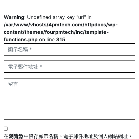
Warning
: Undefined array key "url" in
/var/www/vhosts/4pmtech.com/httpdocs/wp-
content/themes/fourpmtech/inc/template-
functions.php
on line
315
在
瀏覽器
中儲存顯示名稱、電子郵件地址及個人網站網址，