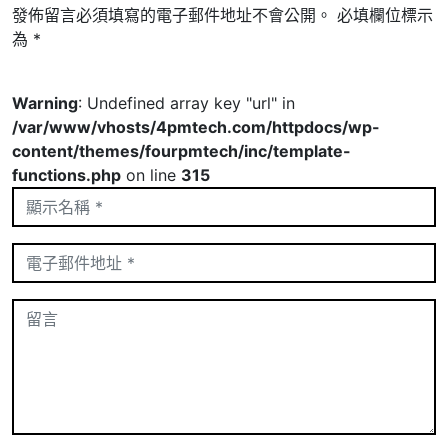
發佈留言必須填寫的電子郵件地址不會公開。
必填欄位標示
為
*
Warning
: Undefined array key "url" in
/var/www/vhosts/4pmtech.com/httpdocs/wp-
content/themes/fourpmtech/inc/template-
functions.php
on line
315