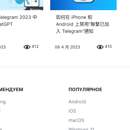
legram 2023 中
如何在 iPhone 和
atGPT
Android 上禁用“聯繫已加
入 Telegram”通知
412
415
023
06 4 月 2023
МЕНДУЕМ
ПОПУЛЯРНОЕ
ung
Android
i
iOS
macOS
e
Windows 11