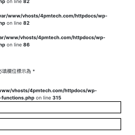
hp
on line
82
var/www/vhosts/4pmtech.com/httpdocs/wp-
hp
on line
82
var/www/vhosts/4pmtech.com/httpdocs/wp-
hp
on line
86
必填欄位標示為
*
www/vhosts/4pmtech.com/httpdocs/wp-
-functions.php
on line
315