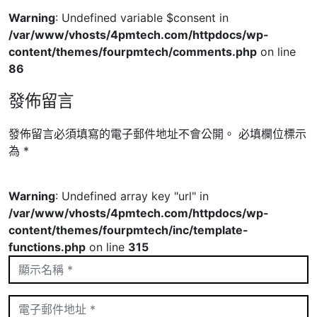
Warning
: Undefined variable $consent in
/var/www/vhosts/4pmtech.com/httpdocs/wp-
content/themes/fourpmtech/comments.php
on line
86
發佈留言
發佈留言必須填寫的電子郵件地址不會公開。
必填欄位標示
為
*
Warning
: Undefined array key "url" in
/var/www/vhosts/4pmtech.com/httpdocs/wp-
content/themes/fourpmtech/inc/template-
functions.php
on line
315