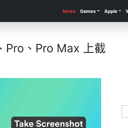
News
Games
Apple
、Pro、Pro Max 上截