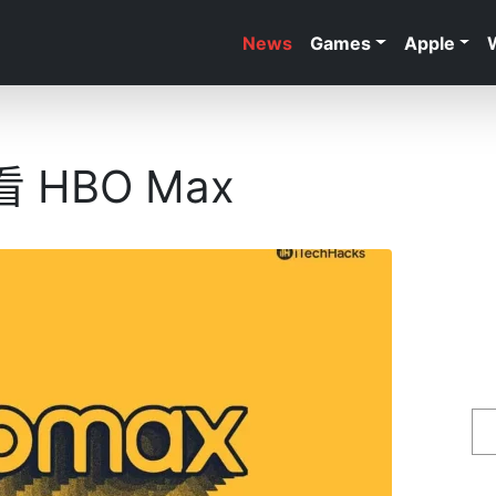
News
Games
Apple
 HBO Max