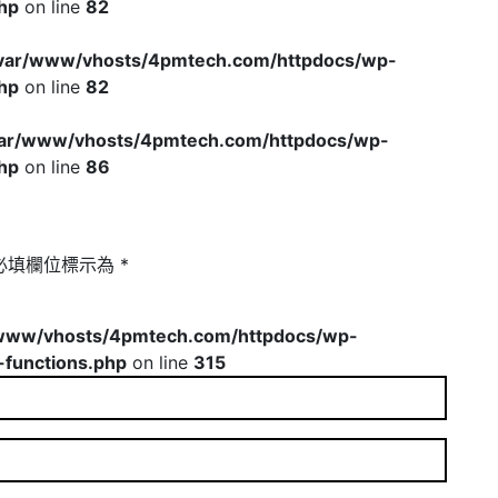
hp
on line
82
var/www/vhosts/4pmtech.com/httpdocs/wp-
hp
on line
82
var/www/vhosts/4pmtech.com/httpdocs/wp-
hp
on line
86
必填欄位標示為
*
www/vhosts/4pmtech.com/httpdocs/wp-
-functions.php
on line
315