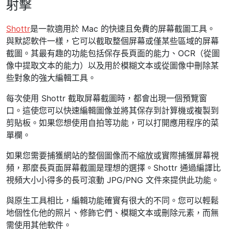
射擊
Shottr
是一款適用於 Mac 的快速且免費的屏幕截圖工具。
與默認軟件一樣，它可以截取整個屏幕或僅某些區域的屏幕
截圖。其最有趣的功能包括保存長頁面的能力、OCR（從圖
像中提取文本的能力）以及用於模糊文本或從圖像中刪除某
些對象的強大編輯工具。
每次使用 Shottr 截取屏幕截圖時，都會出現一個預覽窗
口。這使您可以快速編輯圖像並將其保存到計算機或複製到
剪貼板。如果您想使用自拍等功能，可以打開應用程序的菜
單欄。
如果您需要捕獲網站的整個圖像而不縮放或實際捕獲屏幕視
頻，那麼長頁面屏幕截圖是理想的選擇。Shottr 通過編譯比
視頻大小小得多的長可滾動 JPG/PNG 文件來提供此功能。
與原生工具相比，編輯功能確實有很大的不同。您可以輕鬆
地個性化他的照片、修飾它們、模糊文本或刪除元素，而無
需使用其他軟件。