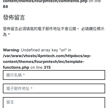
content/themes/fourpmtech/comments.php
on line
86
發佈留言
發佈留言必須填寫的電子郵件地址不會公開。
必填欄位標示
為
*
Warning
: Undefined array key "url" in
/var/www/vhosts/4pmtech.com/httpdocs/wp-
content/themes/fourpmtech/inc/template-
functions.php
on line
315