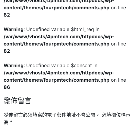
/var/www/vhosts/4pmtech.com/httpdocs/wp-
content/themes/fourpmtech/comments.php
on line
82
Warning
: Undefined variable $html_req in
/var/www/vhosts/4pmtech.com/httpdocs/wp-
content/themes/fourpmtech/comments.php
on line
82
Warning
: Undefined variable $consent in
/var/www/vhosts/4pmtech.com/httpdocs/wp-
content/themes/fourpmtech/comments.php
on line
86
發佈留言
發佈留言必須填寫的電子郵件地址不會公開。
必填欄位標示
為
*