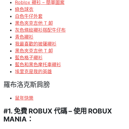
Roblox 襯衫 – 簡單圖案
綠色球衣
白色牛仔外套
黑色夾克吉他 T 卹
灰色條紋襯衫搭配牛仔布
青色襯衫
我最喜歡的披薩襯衫
黑色夾克吉他 T 卹
藍色格子襯衫
藍色和黑色摩托車襯衫
埃里克是我的英雄
羅布洛克斯肩膀
鼠年快樂
#1. 免費 ROBUX 代碼 – 使用 ROBUX
MANIA：