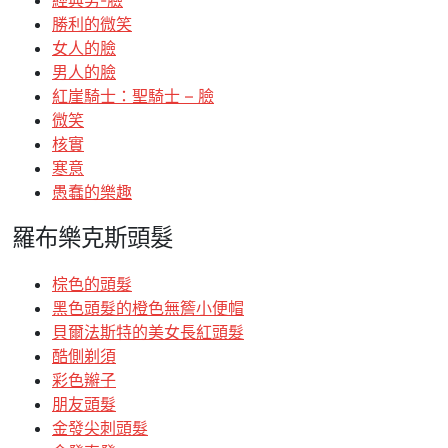
經典男-臉
勝利的微笑
女人的臉
男人的臉
紅崖騎士：聖騎士 – 臉
微笑
核實
寒意
愚蠢的樂趣
羅布樂克斯頭髮
棕色的頭髮
黑色頭髮的橙色無簷小便帽
貝爾法斯特的美女長紅頭髮
酷側剃須
彩色辮子
朋友頭髮
金發尖刺頭髮