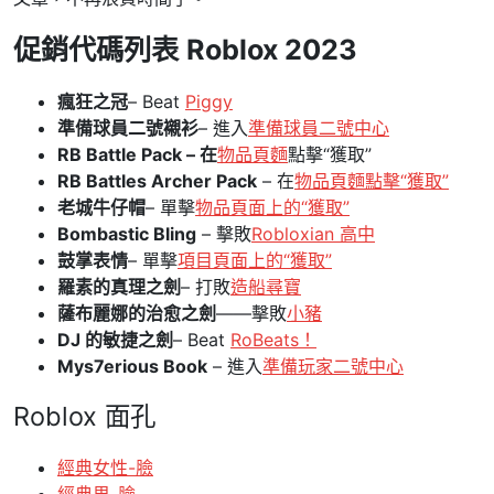
促銷代碼列表
Roblox 2023
瘋狂之冠
– Beat
Piggy
準備球員二號襯衫
– 進入
準備球員二號中心
RB Battle Pack – 在
物品頁麵
點擊“獲取”
RB Battles Archer Pack
– 在
物品頁麵點擊“獲取”
老城牛仔帽
– 單擊
物品頁面上的“獲取”
Bombastic Bling
– 擊敗
Robloxian 高中
鼓掌表情
– 單擊
項目頁面上的“獲取”
羅素的真理之劍
– 打敗
造船尋寶
薩布麗娜的治愈之劍
——擊敗
小豬
DJ 的敏捷之劍
– Beat
RoBeats！
Mys7erious Book
– 進入
準備玩家二號中心
Roblox 面孔
經典女性-臉