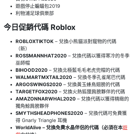
遊戲停止蝙蝠包2019
利物浦足球俱樂部
今日
促銷代碼
Roblox
ROBLOXTIKTOK
– 兌換小熊貓派對寵物的代碼
（新）
ROSSMANNHAT2020
– 兌換代碼以獲得寒冷的冬季
巫師帽
BIHOOD2020
– 兌換北極藍毛毛老虎兜帽的代碼
WALMARTMXTAIL2020
– 兌換冬季孔雀尾巴代碼
ARGOSWINGS2020
– 兌換黃玉蜂鳥翅膀的代碼
TARGETFOX2020
– 兌換火熱狐狸肩膀夥伴的代碼
AMAZONNARWHAL2020
– 兌換代碼以獲得精緻的
獨角鯨肩膀夥伴
SMYTHSHEADPHONES2020
– 兌換代碼可免費獲
得 Gnarly Triangle 耳機
WorldAlive – 兌換免費水晶伴侶的代碼（必須在本
遊