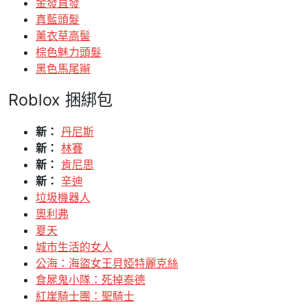
金發直發
真藍頭髮
薰衣草高髻
棕色魅力頭髮
黑色馬尾辮
Roblox 捆綁包
新：
丹尼斯
新：
林賽
新：
肯尼思
新：
辛迪
垃圾機器人
奧利弗
夏天
城市生活的女人
公海：海盜女王貝婭特麗克絲
食屍鬼小隊：死掉泰德
紅崖騎士團：聖騎士