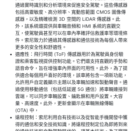
通過實時識別和分析環境來促進安全駕駛。這些傳感器
包括高靈敏度、高分辨率、寬動態範圍 CMOS 圖像傳
感器，以及精確檢測 3D 空間的 LiDAR 傳感器。此
外，該系統還提供與車輛音頻和 HMI 系統的直觀交
互，使駕駛員甚至可以在車內準確評估救護車等環境條
件。索尼致力於通過其傳感器和通信技術為每個人帶來
更多的安全性和舒適性。
適應性：飛行時間 (ToF) 傳感器用於為駕駛員身份驗
證和乘客監視提供控制功能。它們還支持直觀的手勢和
語音命令，旨在增強車內界面的可用性。此外，為了提
供適合每個用戶喜好的環境，該車將包含一項新功能，
允許用戶自定義顯示主題以及車輛加速和製動聲音。通
過使用移動通信（包括低延遲 5G 通信）將車輛連接到
雲端，可以同步車輛設置、鑰匙鎖和用戶設置。大容
量、高速度。此外，更新會顯示在車輛無線傳輸
(OTA) 中，
遠程控制：索尼利用自有技術以及從智能手機開發中獲
得的通信和安全技術知識，將遠程控制定位為即將到來