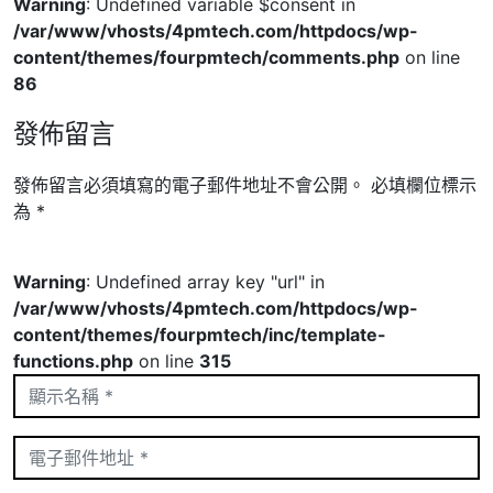
Warning
: Undefined variable $consent in
/var/www/vhosts/4pmtech.com/httpdocs/wp-
content/themes/fourpmtech/comments.php
on line
86
發佈留言
發佈留言必須填寫的電子郵件地址不會公開。
必填欄位標示
為
*
Warning
: Undefined array key "url" in
/var/www/vhosts/4pmtech.com/httpdocs/wp-
content/themes/fourpmtech/inc/template-
functions.php
on line
315