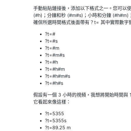
手動粘貼鏈接後，添加以下格式之一。您可以使用所
(#h)；分鐘和秒 (#m#s)；小時和分鐘 (#h#m
確保所選時間格式後面帶有？t= 其中實際數字替
?t=#
?t=#s
?t=#m
?t=#m#s
?t=#h
?t=#h#m
?t=#h#m#s
?t=#h#s
假設有一個 3 小時的視頻，我想將開始時間與 1 小時
它看起來像這樣：
?t=5355
?t=5355s
?t=89.25 m