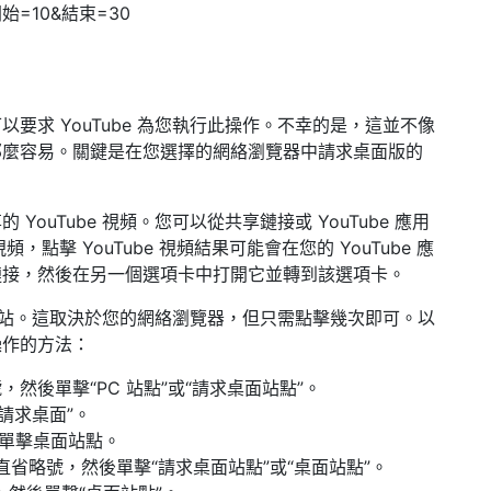
？開始=10&結束=30
要求 YouTube 為您執行此操作。不幸的是，這並不像
那麼容易。關鍵是在您選擇的網絡瀏覽器中請求桌面版的
ouTube 視頻。您可以從共享鏈接或 YouTube 應用
點擊 YouTube 視頻結果可能會在您的 YouTube 應
鏈接，然後在另一個選項卡中打開它並轉到該選項卡。
桌面網站。這取決於您的網絡瀏覽器，但只需點擊幾次即可。以
操作的方法：
號，然後單擊“PC 站點”或“請求桌面站點”。
擊“請求桌面”。
然後單擊桌面站點。
標或垂直省略號，然後單擊“請求桌面站點”或“桌面站點”。