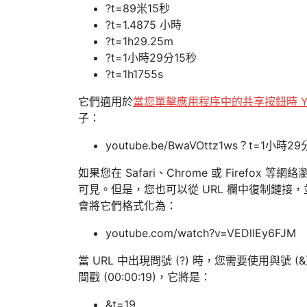
?t=89米15秒
?t=1.4875 小時
?t=1h29.25m
?t=1小時29分15秒
?t=1h1755s
它們適用於
當您單擊應用程序中的共享按鈕時 YouT
子：
youtube.be/BwaVOttz1ws？t=1小時2
如果您在 Safari、Chrome 或 Firefox
可見。但是，您也可以從 URL 欄中復制鏈接，並
會將它們格式化為：
youtube.com/watch?v=VEDlIEy6FJM
當 URL 中出現問號 (?) 時，您需要使用與號
間戳 (00:00:19)，它將是：
&t=19