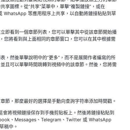
享圖標。從“共享”菜單中，單擊“複製鏈接”，或在
itter 或 WhatsApp 等應用程序上共享，以自動將鏈接粘貼到草
該立即看到一個章節列表，您可以單擊其中從該章節開始播
”，您將看到與上面相同的章節窗口，您可以在其中根據需
表，然後單擊說明中的“更多”，而不是展開作者編寫的所
，並且可以單擊時間跳轉到視頻中的該章節。然後，您將需
有章節，那麼最好的選擇是手動向查詢字符串添加時間戳。
。這會將視頻鏈接保存到手機剪貼板上。然後將鏈接粘貼到
essages、Telegram、Twitter 或 WhatsApp
到草稿中。