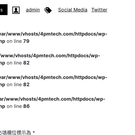
s
admin
Social Media
Twitter
var/www/vhosts/4pmtech.com/httpdocs/wp-
hp
on line
79
r/www/vhosts/4pmtech.com/httpdocs/wp-
hp
on line
82
var/www/vhosts/4pmtech.com/httpdocs/wp-
hp
on line
82
var/www/vhosts/4pmtech.com/httpdocs/wp-
hp
on line
86
必填欄位標示為
*