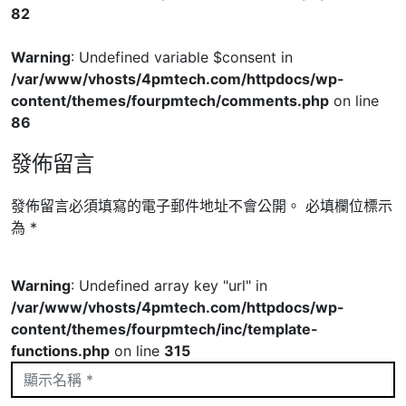
82
Warning
: Undefined variable $consent in
/var/www/vhosts/4pmtech.com/httpdocs/wp-
content/themes/fourpmtech/comments.php
on line
86
發佈留言
發佈留言必須填寫的電子郵件地址不會公開。
必填欄位標示
為
*
Warning
: Undefined array key "url" in
/var/www/vhosts/4pmtech.com/httpdocs/wp-
content/themes/fourpmtech/inc/template-
functions.php
on line
315