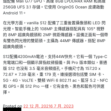
還配備 Mali G77 GPU、高達 8GB LPDDR4X RAM 和高達
256GB UFS 3.1 存儲。它使用 OriginOS Ocean 皮膚啟動
Android 11。
在光學方面，vanilla S12 配備了三重後置攝像頭和 LED 閃
光燈。智能手機上的 108MP 主傳感器搭配具有 105° 視野
的 8MP 超廣角鏡頭和 2MP 微距傳感器。設備正面有一個帶
有雙色閃光燈的雙箭頭。主攝為 44MP 傳感器，搭配 8MP
超廣角鏡頭。
S12配備4200mAh電池，支持44W快充。它有一個 Type-C
充電端口和一個顯示屏指紋掃描儀。與 Pro 版本類似，普通
版 S12 也沒有 3.5 毫米音頻插孔。手機尺寸為 157.20 x
72.67 x 7.39 毫米，重 179 克。連接選項包括雙 SIM 卡、
5G、4G、VoLTE、雙頻 WiFi 6 802.11 ac、藍牙 5.2、NFC
和 GPS。與 S12 Pro 一樣，它有金色、黑色和藍色可供選
擇。
Posted on
22 12 月, 2021
6 7 月, 2023