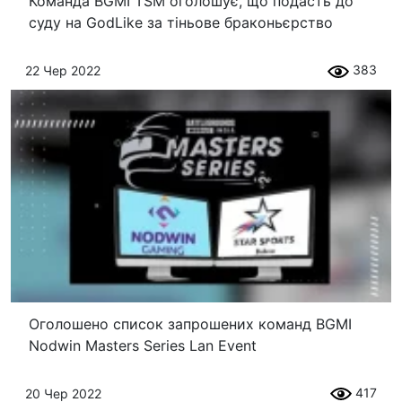
Команда BGMI TSM оголошує, що подасть до
суду на GodLike за тіньове браконьєрство
383
22 Чер 2022
Оголошено список запрошених команд BGMI
Nodwin Masters Series Lan Event
417
20 Чер 2022