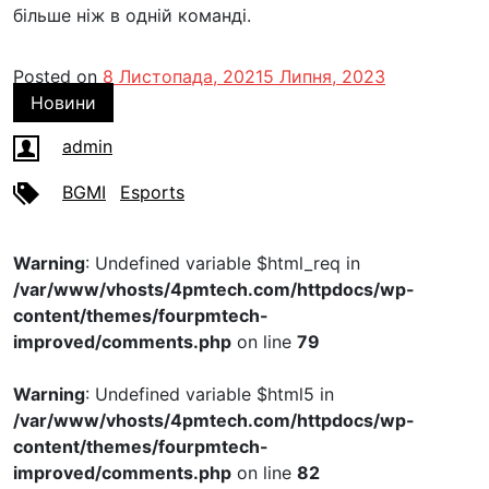
більше ніж в одній команді.
Posted on
8 Листопада, 2021
5 Липня, 2023
Новини
admin
BGMI
Esports
Warning
: Undefined variable $html_req in
/var/www/vhosts/4pmtech.com/httpdocs/wp-
content/themes/fourpmtech-
improved/comments.php
on line
79
Warning
: Undefined variable $html5 in
/var/www/vhosts/4pmtech.com/httpdocs/wp-
content/themes/fourpmtech-
improved/comments.php
on line
82