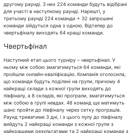
другому раунді. З них 224 команди будуть відібрані
для участі в наступному раунді. Нарешті, у
третьому раунді 224 команди + 32 запрошені
команди зійдуться одна з одною. Відтепер до
чвертьфіналу виходять 64 кращі команди.
Чвертьфінал
Наступний етап цього турніру – чвертьфінал. У
ньому між собою змагатимуться 64 команди, які
пройшли онлайн-кваліфікацію. Компанія оголосила,
що команди будуть поділені на групи, причому 4
найкращі склади з кожної групи виходять до
півфіналу, а 8 складів, які програли, змагатимуться
між собою в групі невдах. 48 команд ще матимуть
шанс пройти до півфіналу через сетку програшів.
Раунд триватиме 3 дні, і з цього пулу до півфіналу
вийдуть 2 найкращі команди з кожної групи з
найкращими результатами та 2 найкращі команди з