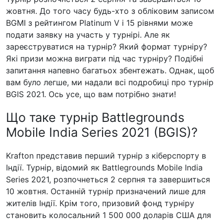
жовтня. До того часу будь-хто з обліковим записом
BGMI з рейтингом Platinum V і 15 рівнями може
подати заявку на участь у турнірі. Але як
зареєструватися на турнір? Який формат турніру?
Які призи можна виграти під час турніру? Подібні
запитання напевно багатьох збентежать. Однак, щоб
вам було легше, ми надали всі подробиці про турнір
BGIS 2021. Ось усе, що вам потрібно знати!
Що таке турнір Battlegrounds
Mobile India Series 2021 (BGIS)?
Krafton представив перший турнір з кіберспорту в
Індії. Турнір, відомий як Battlegrounds Mobile India
Series 2021, розпочнеться 2 серпня та завершиться
10 жовтня. Останній турнір призначений лише для
жителів Індії. Крім того, призовий фонд турніру
становить колосальний 1 500 000 доларів США для