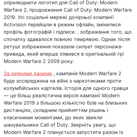
оприлюднити логотип для Call of Duty: Modern
Warfare 2, продовження Call of Duty: Modern Warfare
2019. Усі соціальні мережі дочірньої компанії
Activision перейшли в режим офлайн, змінилися
профіль фотографій і підписи. . зображення того, що
спочатку здавалося повною темрявою. Однак після
ретуші зображення показали силует персонажа-
привида, який вперше з’явився в оригінальній грі
Modern Warfare 2 2009 року.
За деякими даними
, кампанія Modern Warfare 2
буде зосереджена на війні з наркотиками проти
колумбійських картелів. Історія для одного гравця
— це більш реалістична версія кампанії Modern
Warfare 2019 з більшою кількістю боїв на близьких
дистанціях, складним прийняттям рішень і
класичними моментами, до яких звикли
шанувальники Call of Duty. Зверніть увагу, що
Modern Warfare 2 планується запустити разом із