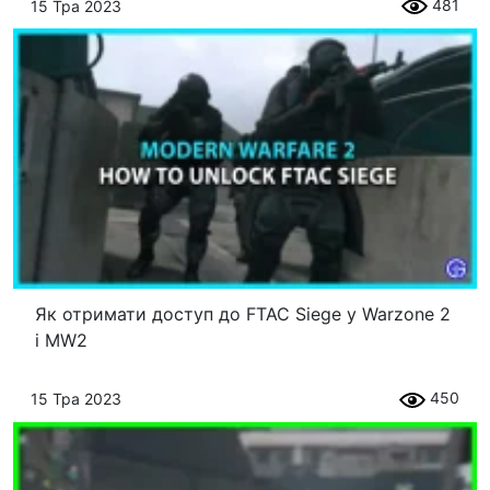
481
15 Тра 2023
Як отримати доступ до FTAC Siege у Warzone 2
і MW2
450
15 Тра 2023