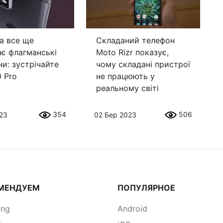
a все ще
Складаний телефон
ає флагманські
Moto Rizr показує,
и: зустрічайте
чому складані пристрої
 Pro
не працюють у
реальному світі
354
506
023
02 Бер 2023
МЕНДУЕМ
ПОПУЛЯРНОЕ
ung
Android