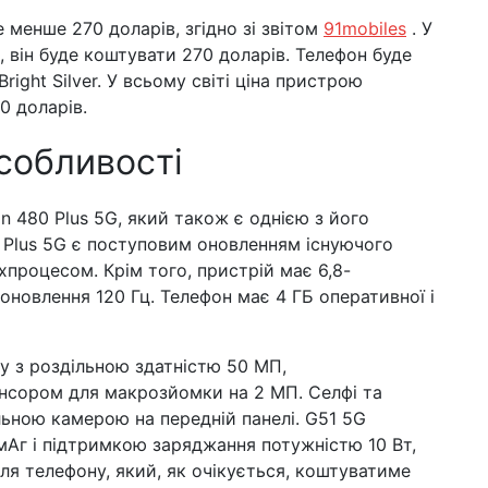
менше 270 доларів, згідно зі звітом
91mobiles
. У
, він буде коштувати 270 доларів. Телефон буде
right Silver. У всьому світі ціна пристрою
0 доларів.
собливості
n 480 Plus 5G, який також є однією з його
 Plus 5G є поступовим оновленням існуючого
хпроцесом. Крім того, пристрій має 6,8-
оновлення 120 Гц. Телефон має 4 ГБ оперативної і
у з роздільною здатністю 50 МП,
нсором для макрозйомки на 2 МП. Селфі та
льною камерою на передній панелі. G51 5G
Аг і підтримкою заряджання потужністю 10 Вт,
я телефону, який, як очікується, коштуватиме