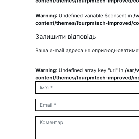
content/themes/fourpmtech-improved/c
Warning
: Undefined variable $consent in
/
content/themes/fourpmtech-improved/c
Залишити відповідь
Ваша e-mail адреса не оприлюднюватиме
Warning
: Undefined array key "url" in
/var/
content/themes/fourpmtech-improved/inc