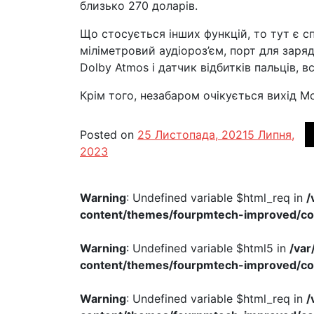
близько 270 доларів.
Що стосується інших функцій, то тут є сп
міліметровий аудіороз’єм, порт для заряд
Dolby Atmos і датчик відбитків пальців, 
Крім того, незабаром очікується вихід M
Posted on
25 Листопада, 2021
5 Липня,
2023
Warning
: Undefined variable $html_req in
/
content/themes/fourpmtech-improved/c
Warning
: Undefined variable $html5 in
/va
content/themes/fourpmtech-improved/c
Warning
: Undefined variable $html_req in
/