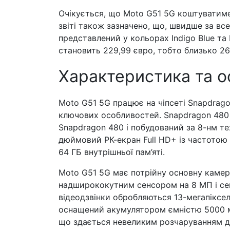
Очікується, що Moto G51 5G коштуватиме 
звіті також зазначено, що, швидше за все
представлений у кольорах Indigo Blue та B
становить 229,99 євро, тобто близько 26
Характеристика та о
Moto G51 5G працює на чіпсеті Snapdrago
ключових особливостей. Snapdragon 480
Snapdragon 480 і побудований за 8-нм те
дюймовий РК-екран Full HD+ із частотою 
64 ГБ внутрішньої пам’яті.
Moto G51 5G має потрійну основну камер
надширококутним сенсором на 8 МП і се
відеодзвінки обробляються 13-мегапіксе
оснащений акумулятором ємністю 5000 м
що здається невеликим розчаруванням дл