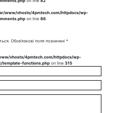
omments.php
on line
82
var/www/vhosts/4pmtech.com/httpdocs/wp-
omments.php
on line
86
ться.
Обов’язкові поля позначені
*
www/vhosts/4pmtech.com/httpdocs/wp-
/template-functions.php
on line
315