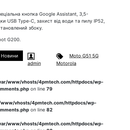
еціальна кнопка Google Assistant, 3,5-
ки USB Type-C, захист від води та пилу IP52,
встановлений збоку.
oot G200.
Новини
Moto G51 5G
admin
Motorola
var/www/vhosts/4pmtech.com/httpdocs/wp-
omments.php
on line
79
r/www/vhosts/4pmtech.com/httpdocs/wp-
omments.php
on line
82
var/www/vhosts/4pmtech.com/httpdocs/wp-