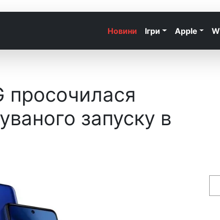
Новини
Ігри
Apple
W
G просочилася
уваного запуску в