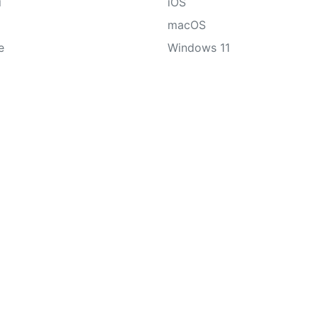
i
iOS
macOS
e
Windows 11