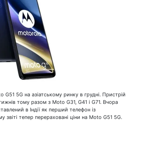
o G51 5G на азіатському ринку в грудні. Пристрій
тижнів тому разом з Moto G31, G41 і G71. Вчора
тавлений в Індії як перший телефон із
у звіті тепер перераховані ціни на Moto G51 5G.