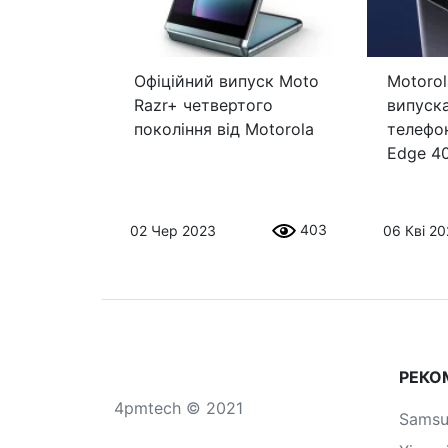
Офіційний випуск Moto
Motorol
Razr+ четвертого
випуск
покоління від Motorola
телефон
Edge 40
403
02 Чер 2023
06 Кві 2
РЕКО
4pmtech © 2021
Sams