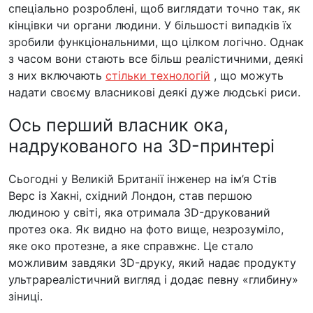
спеціально розроблені, щоб виглядати точно так, як
кінцівки чи органи людини. У більшості випадків їх
зробили функціональними, що цілком логічно. Однак
з часом вони стають все більш реалістичними, деякі
з них включають
стільки технологій
, що можуть
надати своєму власникові деякі дуже людські риси.
Ось перший власник ока,
надрукованого на 3D-принтері
Сьогодні у Великій Британії інженер на ім’я Стів
Верс із Хакні, східний Лондон, став першою
людиною у світі, яка отримала 3D-друкований
протез ока. Як видно на фото вище, незрозуміло,
яке око протезне, а яке справжнє. Це стало
можливим завдяки 3D-друку, який надає продукту
ультрареалістичний вигляд і додає певну «глибину»
зіниці.