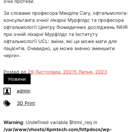
очні протези.
За словами професора Мандіпа Сагу, офтальмолога-
консультанта очної лікарні Мурфілдс та професора
офтальмології Центру біомедичних досліджень NIHR
при очній лікарні Мурфілдс та Інституту
офтальмології UCL: зміни, які це може мати для
пацієнтів. Очевидно, це може значно зменшити
черги».
Posted on
29 Листопада, 2021
5 Липня, 2023
Новини
admin
3D Print
Warning
: Undefined variable $html_req in
/var/www/vhosts/4pmtech.com/httpdocs/wp-