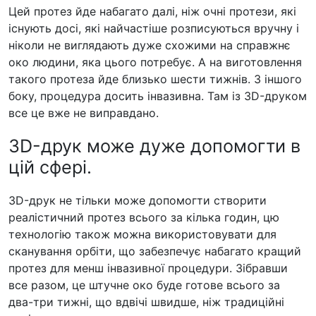
Цей протез йде набагато далі, ніж очні протези, які
існують досі, які найчастіше розписуються вручну і
ніколи не виглядають дуже схожими на справжнє
око людини, яка цього потребує. А на виготовлення
такого протеза йде близько шести тижнів. З іншого
боку, процедура досить інвазивна. Там із 3D-друком
все це вже не виправдано.
3D-друк може дуже допомогти в
цій сфері.
3D-друк не тільки може допомогти створити
реалістичний протез всього за кілька годин, цю
технологію також можна використовувати для
сканування орбіти, що забезпечує набагато кращий
протез для менш інвазивної процедури. Зібравши
все разом, це штучне око буде готове всього за
два-три тижні, що вдвічі швидше, ніж традиційні