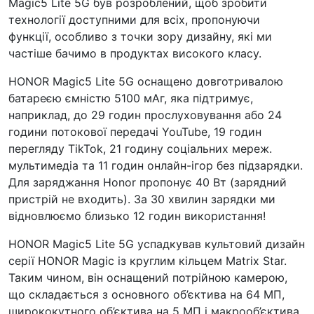
Magic5 Lite 5G був розроблений, щоб зробити
технології доступними для всіх, пропонуючи
функції, особливо з точки зору дизайну, які ми
частіше бачимо в продуктах високого класу.
HONOR Magic5 Lite 5G оснащено довготривалою
батареєю ємністю 5100 мАг, яка підтримує,
наприклад, до 29 годин прослуховування або 24
години потокової передачі YouTube, 19 годин
перегляду TikTok, 21 годину соціальних мереж.
мультимедіа та 11 годин онлайн-ігор без підзарядки.
Для заряджання Honor пропонує 40 Вт (зарядний
пристрій не входить). За 30 хвилин зарядки ми
відновлюємо близько 12 годин використання!
HONOR Magic5 Lite 5G успадкував культовий дизайн
серії HONOR Magic із круглим кільцем Matrix Star.
Таким чином, він оснащений потрійною камерою,
що складається з основного об’єктива на 64 МП,
ширококутного об’єктива на 5 МП і макрооб’єктива