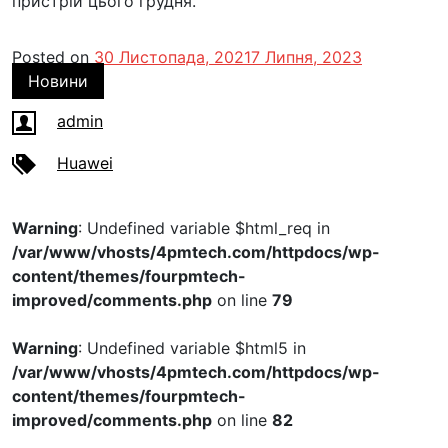
пристрій цього грудня.
Posted on
30 Листопада, 2021
7 Липня, 2023
Новини
admin
Huawei
Warning
: Undefined variable $html_req in
/var/www/vhosts/4pmtech.com/httpdocs/wp-
content/themes/fourpmtech-
improved/comments.php
on line
79
Warning
: Undefined variable $html5 in
/var/www/vhosts/4pmtech.com/httpdocs/wp-
content/themes/fourpmtech-
improved/comments.php
on line
82