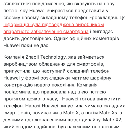
з’являються повідомлення, які вказують на нову
петлю, яку Huawei збирається представити у
своєму новому складаному телефоні-розкладачі. Ця
інформація була підтверджена виробником
апаратного забезпечення смартфона
і виглядає
досить достовірною. Однак офіційних коментарів
Huawei поки не дає.
Компанія Zhaoli Technology, яка займається
виробництвом обладнання для смартфонів,
припустила, що наступний складний телефон
Huawei у формі розкладачки матиме шарнірну
конструкцію нового покоління. Компанія
повідомила, що працювала над цією петлею
протягом деякого часу, і Huawei готова випустити
телефон. Наразі Huawei випустила чимало складних
смартфонів, починаючи з Mate X, а потім Mate Xs із
деякими вдосконаленнями щодо дизайну. Mate X2,
який згодом надійшов, був належним оновленням.