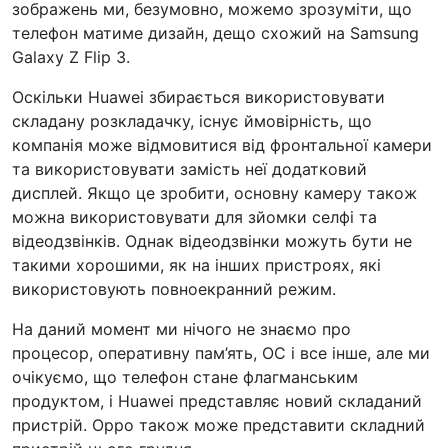
зображень ми, безумовно, можемо зрозуміти, що
телефон матиме дизайн, дещо схожий на Samsung
Galaxy Z Flip 3.
Оскільки Huawei збирається використовувати
складану розкладачку, існує ймовірність, що
компанія може відмовитися від фронтальної камери
та використовувати замість неї додатковий
дисплей. Якщо це зробити, основну камеру також
можна використовувати для зйомки селфі та
відеодзвінків. Однак відеодзвінки можуть бути не
такими хорошими, як на інших пристроях, які
використовують повноекранний режим.
На даний момент ми нічого не знаємо про
процесор, оперативну пам’ять, ОС і все інше, але ми
очікуємо, що телефон стане флагманським
продуктом, і Huawei представляє новий складаний
пристрій. Oppo також може представити складний