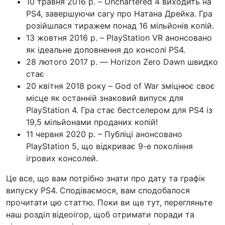
10 травня 2016 р. – Unchartered 4 виходить на
PS4, завершуючи сагу про Натана Дрейка. Гра
розійшлася тиражем понад 16 мільйонів копій.
13 жовтня 2016 р. – PlayStation VR анонсовано
як ідеальне доповнення до консолі PS4.
28 лютого 2017 р. — Horizon Zero Dawn швидко
стає
20 квітня 2018 року – God of War зміцнює своє
місце як останній знаковий випуск для
PlayStation 4. Гра стає бестселером для PS4 із
19,5 мільйонами проданих копій!
11 червня 2020 р. – Публіці анонсовано
PlayStation 5, що відкриває 9-е покоління
ігрових консолей.
Це все, що вам потрібно знати про дату та графік
випуску PS4. Сподіваємося, вам сподобалося
прочитати цю статтю. Поки ви ще тут, перегляньте
наш розділ відеоігор, щоб отримати поради та