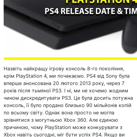
Назвіть найкращу ігрову консоль 8-го покоління,
крім PlayStation 4, ми почекаємо. PS4 від Sony була
вперше анонсована 20 лютого 2013 року, через 7
років після тьмяної PS3. І ні, ми не хочемо жодним
чином дискредитувати PS3. Це була досить потужна
консоль, її було продано близько 90 мільйонів копій
по всьому світу. Однак вона просто не могла
зрівнятися з могутньою Xbox 360. Але єдиною
причиною, чому PlayStation може конкурувати з
Xbox навіть сьогодні, міг бути успіх PS4. Якщо ви