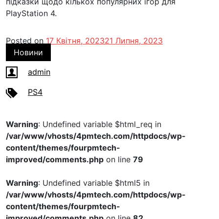
підказки щодо кількох популярних ігор для
PlayStation 4.
Posted on
17 Квітня, 2023
21 Липня, 2023
Новини
admin
PS4
Warning
: Undefined variable $html_req in
/var/www/vhosts/4pmtech.com/httpdocs/wp-
content/themes/fourpmtech-
improved/comments.php
on line
79
Warning
: Undefined variable $html5 in
/var/www/vhosts/4pmtech.com/httpdocs/wp-
content/themes/fourpmtech-
improved/comments.php
on line
82