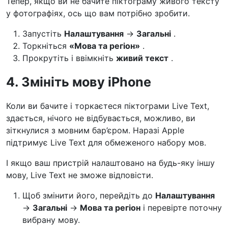
Тепер, якщо ви не бачите піктограму живого тексту
у фотографіях, ось що вам потрібно зробити.
Запустіть
Налаштування
→
Загальні
.
Торкніться
«Мова та регіон»
.
Прокрутіть і ввімкніть
живий текст
.
4. Змініть мову iPhone
Коли ви бачите і торкаєтеся піктограми Live Text,
здається, нічого не відбувається, можливо, ви
зіткнулися з мовним бар’єром. Наразі Apple
підтримує Live Text для обмеженого набору мов.
І якщо ваш пристрій налаштовано на будь-яку іншу
мову, Live Text не зможе відповісти.
Щоб змінити його, перейдіть до
Налаштування
→
Загальні
→
Мова та регіон
і перевірте поточну
вибрану мову.