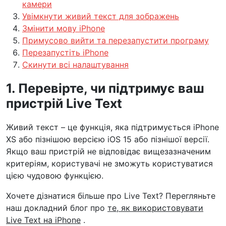
камери
Увімкнути живий текст для зображень
Змінити мову iPhone
Примусово вийти та перезапустити програму
Перезапустіть iPhone
Скинути всі налаштування
1. Перевірте, чи підтримує ваш
пристрій Live Text
Живий текст – це функція, яка підтримується iPhone
XS або пізнішою версією iOS 15 або пізнішої версії.
Якщо ваш пристрій не відповідає вищезазначеним
критеріям, користувачі не зможуть користуватися
цією чудовою функцією.
Хочете дізнатися більше про Live Text? Перегляньте
наш докладний блог про
те, як використовувати
Live Text на iPhone
.