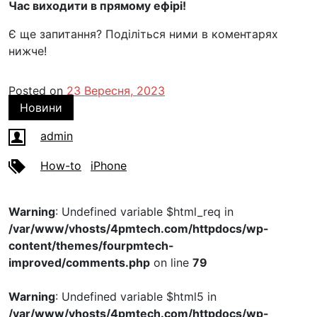
Час виходити в прямому ефірі!
Є ще запитання? Поділіться ними в коментарях
нижче!
Posted on
23 Вересня, 2023
Новини
admin
How-to
iPhone
Warning
: Undefined variable $html_req in
/var/www/vhosts/4pmtech.com/httpdocs/wp-
content/themes/fourpmtech-
improved/comments.php
on line
79
Warning
: Undefined variable $html5 in
/var/www/vhosts/4pmtech.com/httpdocs/wp-