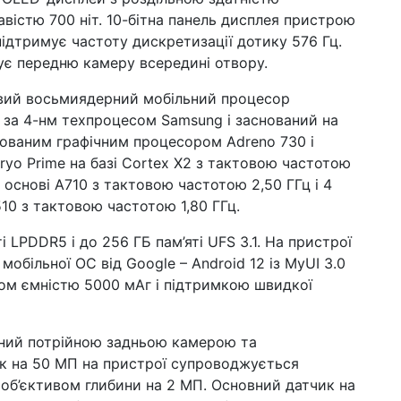
вістю 700 ніт. 10-бітна панель дисплея пристрою
підтримує частоту дискретизації дотику 576 Гц.
ує передню камеру всередині отвору.
вий восьмиядерний мобільний процесор
 за 4-нм техпроцесом Samsung і заснований на
рованим графічним процесором Adreno 730 і
yo Prime на базі Cortex X2 з тактовою частотою
 основі A710 з тактовою частотою 2,50 ГГц і 4
10 з тактовою частотою 1,80 ГГц.
і LPDDR5 і до 256 ГБ пам’яті UFS 3.1. На пристрої
обільної ОС від Google – Android 12 із MyUI 3.0
ом ємністю 5000 мАг і підтримкою швидкої
ний потрійною задньою камерою та
к на 50 МП на пристрої супроводжується
об’єктивом глибини на 2 МП. Основний датчик на