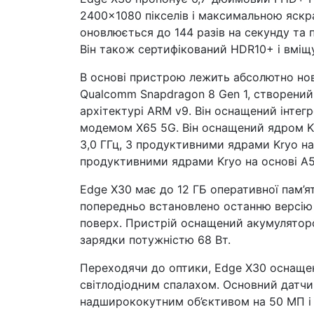
2400×1080 пікселів і максимальною яскра
оновлюється до 144 разів на секунду та 
Він також сертифікований HDR10+ і вміщ
В основі пристрою лежить абсолютно но
Qualcomm Snapdragon 8 Gen 1, створений
архітектурі ARM v9. Він оснащений інтег
модемом X65 5G. Він оснащений ядром Kr
3,0 ГГц, 3 продуктивними ядрами Kryo на
продуктивними ядрами Kryo на основі A5
Edge X30 має до 12 ГБ оперативної пам’ят
попередньо встановлено останню версію м
поверх. Пристрій оснащений акумулятор
зарядки потужністю 68 Вт.
Переходячи до оптики, Edge X30 оснаще
світлодіодним спалахом. Основний датчи
надширококутним об’єктивом на 50 МП і 