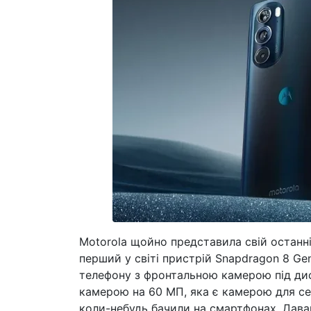
Motorola щойно представила свій останні
перший у світі пристрій Snapdragon 8 Ge
телефону з фронтальною камерою під ди
камерою на 60 МП, яка є камерою для се
коли-небудь бачили на смартфонах. Дава