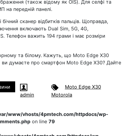
браження (також відому як OIS). Для селфі та
МП на передній панелі.
 бічний сканер відбитків пальців. Щоправда,
лючення включають Dual Sim, 5G, 4G,
GPS. Телефон важить 194 грами і має розміри
орному та білому. Кажуть, що Moto Edge X30
Що ви думаєте про смартфон Moto Edge X30? Дайте
вини
Moto Edge X30
admin
Motorola
var/www/vhosts/4pmtech.com/httpdocs/wp-
omments.php
on line
79
r/www/vhosts/4pmtech.com/httpdocs/wp-