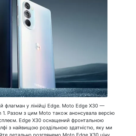
й флагман у лінійці Edge. Moto Edge X30 —
n 1. Разом з цим Moto також анонсувала версію
сплеєм. Edge X30 оснащений фронтальною
лфі з найвищою роздільною здатністю, яку ми
йте детально розглянемо Moto Edge X30 ціну,