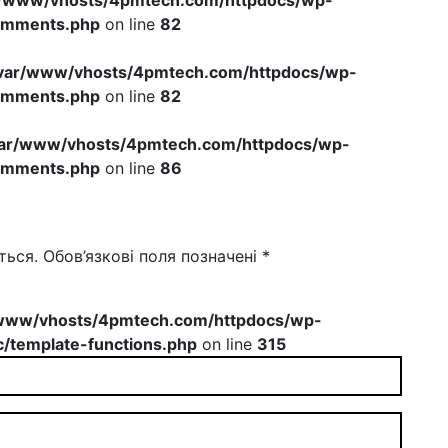
omments.php
on line
82
var/www/vhosts/4pmtech.com/httpdocs/wp-
omments.php
on line
82
var/www/vhosts/4pmtech.com/httpdocs/wp-
omments.php
on line
86
ться.
Обов’язкові поля позначені
*
www/vhosts/4pmtech.com/httpdocs/wp-
/template-functions.php
on line
315