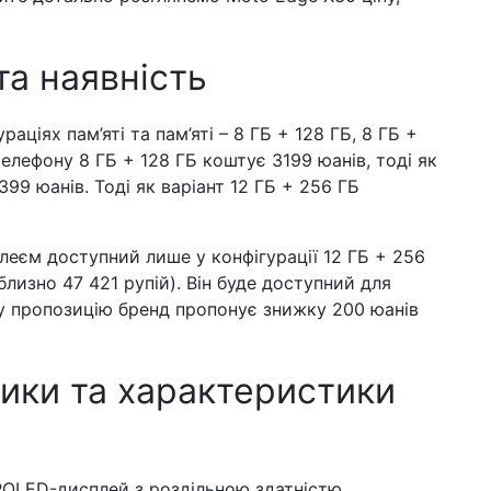
та наявність
ціях пам’яті та пам’яті – 8 ГБ + 128 ГБ, 8 ГБ +
телефону 8 ГБ + 128 ГБ коштує 3199 юанів, тоді як
99 юанів. Тоді як варіант 12 ГБ + 256 ГБ
леєм доступний лише у конфігурації 12 ГБ + 256
лизно 47 421 рупій). Він буде доступний для
ву пропозицію бренд пропонує знижку 200 юанів
тики та характеристики
OLED-дисплей з роздільною здатністю