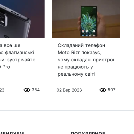
a все ще
Складаний телефон
ає флагманські
Moto Rizr показує,
и: зустрічайте
чому складані пристрої
 Pro
не працюють у
реальному світі
354
507
023
02 Бер 2023
МЕНДУЕМ
ПОПУЛЯРНОЕ