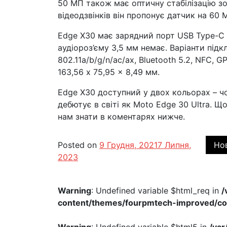
50 МП також має оптичну стабілізацію зо
відеодзвінків він пропонує датчик на 60 
Edge X30 має зарядний порт USB Type-C і
аудіороз’єму 3,5 мм немає. Варіанти підк
802.11a/b/g/n/ac/ax, Bluetooth 5.2, NFC, 
163,56 x 75,95 x 8,49 мм.
Edge X30 доступний у двох кольорах – ч
дебютує в світі як Moto Edge 30 Ultra. 
нам знати в коментарях нижче.
Posted on
9 Грудня, 2021
7 Липня,
Но
2023
Warning
: Undefined variable $html_req in
/
content/themes/fourpmtech-improved/c
Warning
: Undefined variable $html5 in
/va