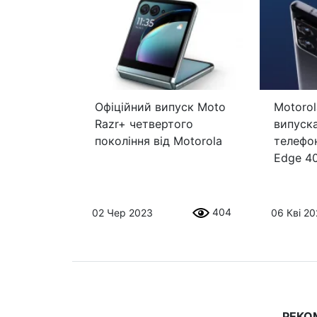
Офіційний випуск Moto
Motorol
Razr+ четвертого
випуск
покоління від Motorola
телефон
Edge 40
404
02 Чер 2023
06 Кві 2
РЕКО