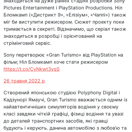
знаходиться на дуже ранніх стадіях розробки Sony
Pictures Entertainment і PlayStation Productions. Ніл
Бломкамп («Дистрикт 9», «Елізіум», «Чаппі») також
міг би виступити режисером. Сюжет проекту поки
тримається в секреті. Відзначимо, що серіал також
знаходиться в розробці і орієнтований на
стрімінговий сервіс.
Sony перетворює «Gran Turismo» від PlayStation на
фільм; Ніл Бломкамп хоче стати режисером
https://t.co/CyNkwt3yqS
26 травня 2022 р
Створений японською студією Polyphony Digital і
Кадзунорі Ямаучі, Gran Turismo вважається одним із
найавтентичніших симуляторів водіння у своєму
класі завдяки чіткій графіці, фізиці водіння та увазі
до деталей транспортних засобів, які гравці
будують і керують. данина автомобілю з любов’ю та