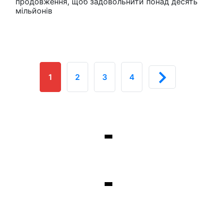
продовження, щоб задовольнити понад десять
мільйонів
1
2
3
4