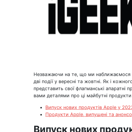
Незважаючи на те, що ми наближаємося д
дві події у вересні та жовтні. Як і кожно
представить свої флагманські апаратні про
вами деталями про ці майбутні продукти 
Випуск нових продуктів Apple у 202
Продукти Apple, випущені та анонсо
Випуск нових продук