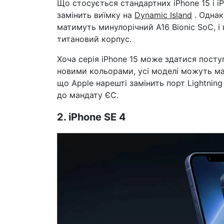
Що стосується стандартних iPhone 15 і iP
замінить виїмку на
Dynamic Island
. Однак
матимуть минулорічний A16 Bionic SoC, і 
титановий корпус.
Хоча серія iPhone 15 може здатися пост
новими кольорами, усі моделі можуть ма
що Apple нарешті замінить порт Lightning 
до мандату ЄС.
2. iPhone SE 4