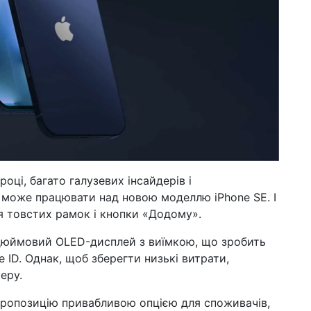
оці, багато галузевих інсайдерів і
 може працювати над новою моделлю iPhone SE. І
я товстих рамок і кнопки «Додому».
1-дюймовий OLED-дисплей з виїмкою, що зробить
 ID. Однак, щоб зберегти низькі витрати,
еру.
ропозицію привабливою опцією для споживачів,