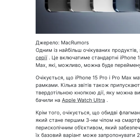
Джерело: MacRumors
Одним із найбільш очікуваних продуктів, 
серії
. Це включатиме стандартні iPhone 15,
Max, які, можливо, можна буде перейменув
Очікується, що iPhone 15 Pro і Pro Max 
рамками. Кілька звітів також припускаю
твердотільною кнопкою дії, яку можна в
бачили на
Apple Watch Ultra
.
Крім того, очікується, що обидві флагман
який стане першим 3-нм чіпом на смартф
перископічним об’єктивом, який забезпечи
їх базовий варіант може запропонувати 2