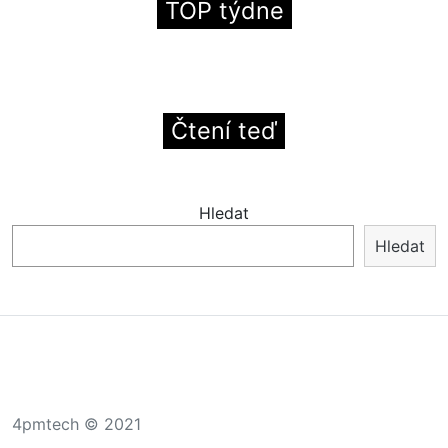
TOP týdne
Čtení teď
Hledat
Hledat
4pmtech © 2021