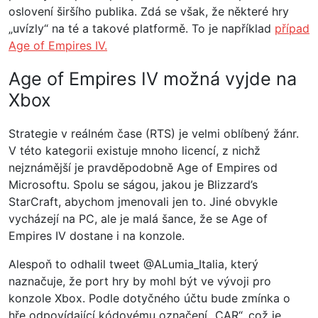
oslovení širšího publika. Zdá se však, že některé hry
„uvízly“ na té a takové platformě. To je například
případ
Age of Empires IV.
Age of Empires IV možná vyjde na
Xbox
Strategie v reálném čase (RTS) je velmi oblíbený žánr.
V této kategorii existuje mnoho licencí, z nichž
nejznámější je pravděpodobně Age of Empires od
Microsoftu. Spolu se ságou, jakou je Blizzard’s
StarCraft, abychom jmenovali jen to. Jiné obvykle
vycházejí na PC, ale je malá šance, že se Age of
Empires IV dostane i na konzole.
Alespoň to odhalil tweet @ALumia_Italia, který
naznačuje, že port hry by mohl být ve vývoji pro
konzole Xbox. Podle dotyčného účtu bude zmínka o
hře odpovídající kódovému označení „CAR“, což je