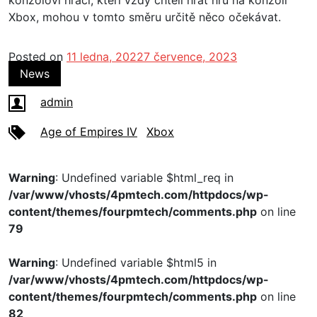
konzoloví hráči, kteří vždy chtěli hrát hru na konzoli
Xbox, mohou v tomto směru určitě něco očekávat.
Posted on
11 ledna, 2022
7 července, 2023
News
admin
Age of Empires IV
Xbox
Warning
: Undefined variable $html_req in
/var/www/vhosts/4pmtech.com/httpdocs/wp-
content/themes/fourpmtech/comments.php
on line
79
Warning
: Undefined variable $html5 in
/var/www/vhosts/4pmtech.com/httpdocs/wp-
content/themes/fourpmtech/comments.php
on line
82