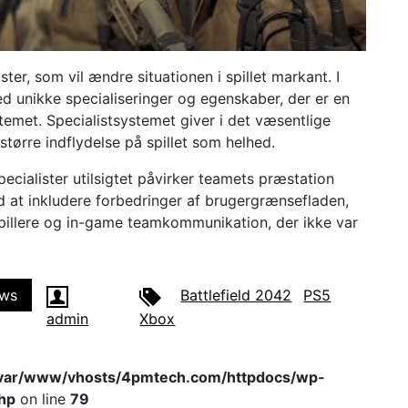
ter, som vil ændre situationen i spillet markant. I
d unikke specialiseringer og egenskaber, der er en
stemet. Specialistsystemet giver i det væsentlige
 større indflydelse på spillet som helhed.
ecialister utilsigtet påvirker teamets præstation
d at inkludere forbedringer af brugergrænsefladen,
 spillere og in-game teamkommunikation, der ikke var
ws
Battlefield 2042
PS5
admin
Xbox
var/www/vhosts/4pmtech.com/httpdocs/wp-
hp
on line
79