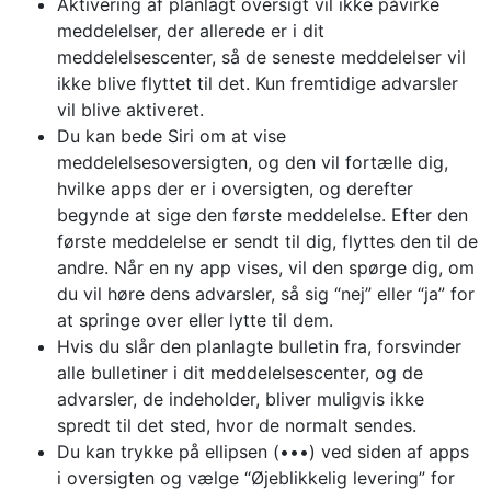
Aktivering af planlagt oversigt vil ikke påvirke
meddelelser, der allerede er i dit
meddelelsescenter, så de seneste meddelelser vil
ikke blive flyttet til det. Kun fremtidige advarsler
vil blive aktiveret.
Du kan bede Siri om at vise
meddelelsesoversigten, og den vil fortælle dig,
hvilke apps der er i oversigten, og derefter
begynde at sige den første meddelelse. Efter den
første meddelelse er sendt til dig, flyttes den til de
andre. Når en ny app vises, vil den spørge dig, om
du vil høre dens advarsler, så sig “nej” eller “ja” for
at springe over eller lytte til dem.
Hvis du slår den planlagte bulletin fra, forsvinder
alle bulletiner i dit meddelelsescenter, og de
advarsler, de indeholder, bliver muligvis ikke
spredt til det sted, hvor de normalt sendes.
Du kan trykke på ellipsen (•••) ved siden af ​​apps
i oversigten og vælge “Øjeblikkelig levering” for