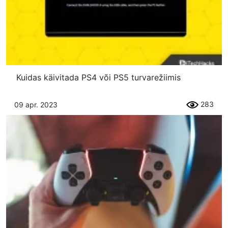
Kuidas käivitada PS4 või PS5 turvarežiimis
283
09 apr. 2023