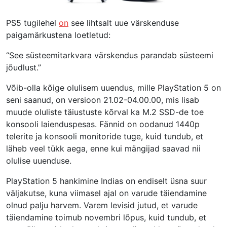
PS5 tugilehel
on
see lihtsalt uue värskenduse
paigamärkustena loetletud:
“See süsteemitarkvara värskendus parandab süsteemi
jõudlust.”
Võib-olla kõige olulisem uuendus, mille PlayStation 5 on
seni saanud, on versioon 21.02-04.00.00, mis lisab
muude oluliste täiustuste kõrval ka M.2 SSD-de toe
konsooli laienduspesas. Fännid on oodanud 1440p
telerite ja konsooli monitoride tuge, kuid tundub, et
läheb veel tükk aega, enne kui mängijad saavad nii
olulise uuenduse.
PlayStation 5 hankimine Indias on endiselt üsna suur
väljakutse, kuna viimasel ajal on varude täiendamine
olnud palju harvem. Varem levisid jutud, et varude
täiendamine toimub novembri lõpus, kuid tundub, et