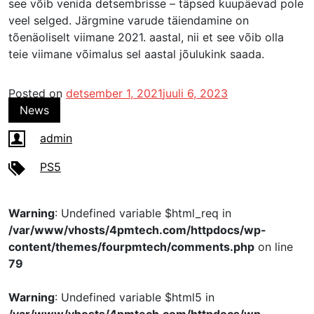
see võib venida detsembrisse – täpsed kuupäevad pole
veel selged. Järgmine varude täiendamine on
tõenäoliselt viimane 2021. aastal, nii et see võib olla
teie viimane võimalus sel aastal jõulukink saada.
Posted on
detsember 1, 2021
juuli 6, 2023
News
admin
PS5
Warning
: Undefined variable $html_req in
/var/www/vhosts/4pmtech.com/httpdocs/wp-
content/themes/fourpmtech/comments.php
on line
79
Warning
: Undefined variable $html5 in
/var/www/vhosts/4pmtech.com/httpdocs/wp-