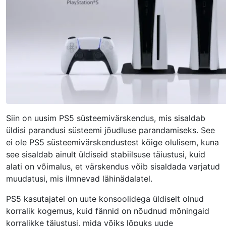
Siin on uusim PS5 süsteemivärskendus, mis sisaldab
üldisi parandusi süsteemi jõudluse parandamiseks. See
ei ole PS5 süsteemivärskendustest kõige olulisem, kuna
see sisaldab ainult üldiseid stabiilsuse täiustusi, kuid
alati on võimalus, et värskendus võib sisaldada varjatud
muudatusi, mis ilmnevad lähinädalatel.
PS5 kasutajatel on uute konsoolidega üldiselt olnud
korralik kogemus, kuid fännid on nõudnud mõningaid
korralikke täiustusi, mida võiks lõpuks uude