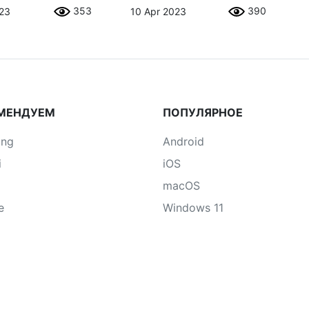
353
390
023
10 Apr 2023
МЕНДУЕМ
ПОПУЛЯРНОЕ
ung
Android
i
iOS
macOS
e
Windows 11