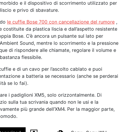
 morbido e il dispositivo di scorrimento utilizzato per
 liscio e privo di sbavature.
modo
le cuffie Bose 700 con cancellazione del rumore
,
ostituite da plastica liscia e dall’aspetto resistente
coppia Bose. C’è ancora un pulsante sul lato per
Ambient Sound, mentre lo scorrimento e la pressione
nque di rispondere alle chiamate, regolare il volume e
bastanza flessibile.
cuffie e di un cavo per l’ascolto cablato e puoi
entazione a batteria se necessario (anche se perderai
tà se lo fai).
re i padiglioni XM5, solo orizzontalmente. Di
o sulla tua scrivania quando non le usi e la
ativamente più grande dell’XM4. Per la maggior parte,
scomodo.