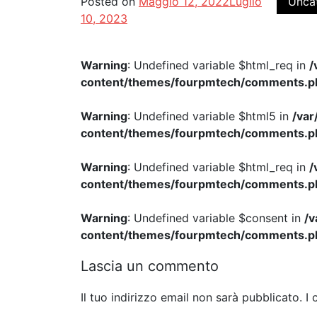
Posted on
Maggio 12, 2022
Luglio
Unca
10, 2023
Warning
: Undefined variable $html_req in
/
content/themes/fourpmtech/comments.p
Warning
: Undefined variable $html5 in
/va
content/themes/fourpmtech/comments.p
Warning
: Undefined variable $html_req in
/
content/themes/fourpmtech/comments.p
Warning
: Undefined variable $consent in
/
content/themes/fourpmtech/comments.p
Lascia un commento
Il tuo indirizzo email non sarà pubblicato.
I 