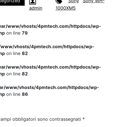
tegorized
Sony
Sony WH-
admin
1000XM5
var/www/vhosts/4pmtech.com/httpdocs/wp-
hp
on line
79
r/www/vhosts/4pmtech.com/httpdocs/wp-
hp
on line
82
var/www/vhosts/4pmtech.com/httpdocs/wp-
hp
on line
82
var/www/vhosts/4pmtech.com/httpdocs/wp-
hp
on line
86
campi obbligatori sono contrassegnati
*