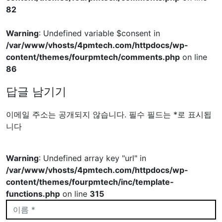
82
Warning
: Undefined variable $consent in
/var/www/vhosts/4pmtech.com/httpdocs/wp-
content/themes/fourpmtech/comments.php
on line
86
답글 남기기
이메일 주소는 공개되지 않습니다.
필수 필드는
*
로 표시됩
니다
Warning
: Undefined array key "url" in
/var/www/vhosts/4pmtech.com/httpdocs/wp-
content/themes/fourpmtech/inc/template-
functions.php
on line
315