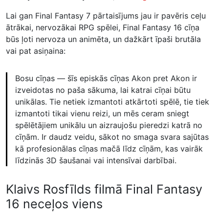
Lai gan Final Fantasy 7 pārtaisījums jau ir pavēris ceļu
ātrākai, nervozākai RPG spēlei, Final Fantasy 16 cīņa
būs ļoti nervoza un animēta, un dažkārt īpaši brutāla
vai pat asiņaina:
Bosu cīņas — šīs episkās cīņas Akon pret Akon ir
izveidotas no paša sākuma, lai katrai cīņai būtu
unikālas. Tie netiek izmantoti atkārtoti spēlē, tie tiek
izmantoti tikai vienu reizi, un mēs ceram sniegt
spēlētājiem unikālu un aizraujošu pieredzi katrā no
cīņām. Ir daudz veidu, sākot no smaga svara sajūtas
kā profesionālas cīņas mačā līdz cīņām, kas vairāk
līdzinās 3D šaušanai vai intensīvai darbībai.
Klaivs Rosfīlds filmā Final Fantasy
16 neceļos viens