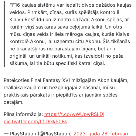
FF16 kaujas sistēmu var iedalīt divos dažādos kaujas
veidos. Pirmkārt, cīņas, kurās spēlētājs kontrolē
Klaivu Rosfīldu un izmanto dažādu Akonu spējas, ar
kurām viņš saskaras sava ceļojuma laikā. Un otrs
mūsu cīņas veids ir liela mēroga kaujas, kurās Klaivs
kontrolē Akonu, lai uzņemtu citu Akonu. Šīs tikšanās
ne tikai atšķiras no parastajām cīņām, bet arī ir
oriģināli un unikāli notikumi, kas izveidoti no paša
sākuma, lai tie būtu specifiski katrai cīņai.
Pateicoties Final Fantasy XVI milzīgajām Akon kaujām,
reāllaika kaujām un bezgalīgajai zināšanai, mūsu
praktiskais pārskats ir piepildīts ar jaunām spēles
detaļām.
Pilna informācija:
https://t.co/wWUpwRSLDj
pic.twitter.com/LflDGk50Bs
— PlayStation (@PlayStation)
2023. gada 28. februārī