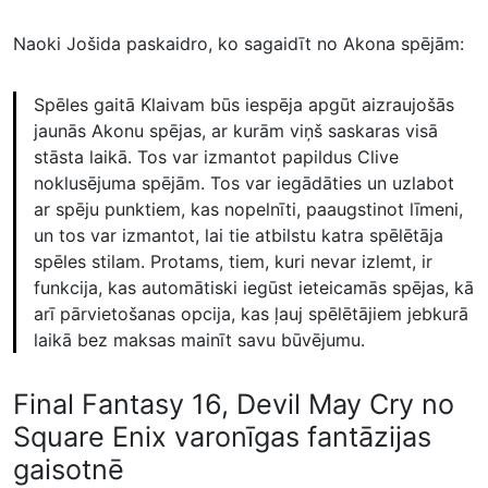
Naoki Jošida paskaidro, ko sagaidīt no Akona spējām:
Spēles gaitā Klaivam būs iespēja apgūt aizraujošās
jaunās Akonu spējas, ar kurām viņš saskaras visā
stāsta laikā. Tos var izmantot papildus Clive
noklusējuma spējām. Tos var iegādāties un uzlabot
ar spēju punktiem, kas nopelnīti, paaugstinot līmeni,
un tos var izmantot, lai tie atbilstu katra spēlētāja
spēles stilam. Protams, tiem, kuri nevar izlemt, ir
funkcija, kas automātiski iegūst ieteicamās spējas, kā
arī pārvietošanas opcija, kas ļauj spēlētājiem jebkurā
laikā bez maksas mainīt savu būvējumu.
Final Fantasy 16, Devil May Cry no
Square Enix varonīgas fantāzijas
gaisotnē