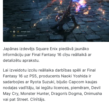
Japānas izdevējs Square Enix piedāvā jaunāko
informāciju par Final Fantasy 16 cīņu reāllaikā ar
detalizētu aprakstu.
Lai izveidotu izcilu reāllaika darbības spēli ar Final
Fantasy 16 uz PS5, producents Naoki Yoshida ir
sadarbojies ar Ryota Suzuki, bijušo Capcom kaujas
nodaļas vadītāju, lai iegūtu licences, piemēram, Devil
May Cry, Monster Hunter, Dragon’s Dogma, Onimusha
vai pat Street. Cīnītājs.