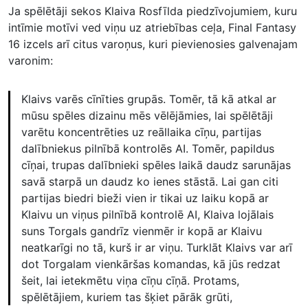
Ja spēlētāji sekos Klaiva Rosfīlda piedzīvojumiem, kuru
intīmie motīvi ved viņu uz atriebības ceļa, Final Fantasy
16 izcels arī citus varoņus, kuri pievienosies galvenajam
varonim:
Klaivs varēs cīnīties grupās. Tomēr, tā kā atkal ar
mūsu spēles dizainu mēs vēlējāmies, lai spēlētāji
varētu koncentrēties uz reāllaika cīņu, partijas
dalībniekus pilnībā kontrolēs AI. Tomēr, papildus
cīņai, trupas dalībnieki spēles laikā daudz sarunājas
savā starpā un daudz ko ienes stāstā. Lai gan citi
partijas biedri bieži vien ir tikai uz laiku kopā ar
Klaivu un viņus pilnībā kontrolē AI, Klaiva lojālais
suns Torgals gandrīz vienmēr ir kopā ar Klaivu
neatkarīgi no tā, kurš ir ar viņu. Turklāt Klaivs var arī
dot Torgalam vienkāršas komandas, kā jūs redzat
šeit, lai ietekmētu viņa cīņu cīņā. Protams,
spēlētājiem, kuriem tas šķiet pārāk grūti,