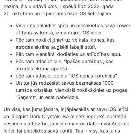
nezina, šis piedāvājums ir spēkā līdz 2022. gada
20. oktobrim un ir pieejams tikai iOS lietotājiem.
Vispirms palaidiet spēli un piesakieties savā Tower
of fantasy kontā, izmantojot iOS ierīci.
Pēc tam noklikšķiniet uz veikala ikonas, kas
atrodas ekrāna augšējā labajā stūrī.
Pēc tam vienkārši dodieties uz atlīdzības lapu.
Pēc tam atlasiet cilni “Īpašās darbības”, kas
atrodas ekrāna apakšā.
pēc tam atlasiet opciju “iOS cenas korekcija”.
Un tur jūs redzēsiet savus bezmaksas 1000
tumšos kristālus, vienkārši noklikšķiniet uz pogas
“Saņemt”, un esat pabeidzis.
Un viss, kas jums jādara, ir jāpiesakās ar savu iOS ierīci
un jāiegūst Dark Crystals. Kā minēts iepriekš, spēlētāji
nesaņems atlīdzību, ja viņi izmantos datoru vai Android
ierīci, lai pieteiktos savā kontā. Tas ir viss, kas jums