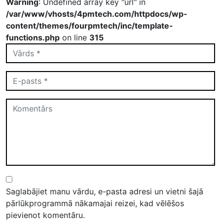
Warning
: Undefined array key "url" in
/var/www/vhosts/4pmtech.com/httpdocs/wp-
content/themes/fourpmtech/inc/template-
functions.php
on line
315
Saglabājiet manu vārdu, e-pasta adresi un vietni šajā
pārlūkprogrammā nākamajai reizei, kad vēlēšos
pievienot komentāru.