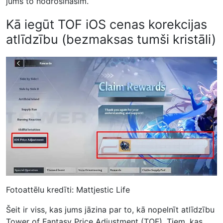
jums to nodrošināsim.
Kā iegūt TOF iOS cenas korekcijas
atlīdzību (bezmaksas tumši kristāli)
Fotoattēlu kredīti: Mattjestic Life
Šeit ir viss, kas jums jāzina par to, kā nopelnīt atlīdzību
Tower of Fantasy Price Adjustment (TOF). Tiem, kas