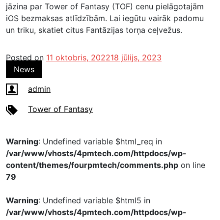
jāzina par Tower of Fantasy (TOF) cenu pielāgotajām
iOS bezmaksas atlīdzībām. Lai iegūtu vairāk padomu
un triku, skatiet citus Fantāzijas torņa ceļvežus.
Posted on
11 oktobris, 2022
18 jūlijs, 2023
News
admin
Tower of Fantasy
Warning
: Undefined variable $html_req in
/var/www/vhosts/4pmtech.com/httpdocs/wp-
content/themes/fourpmtech/comments.php
on line
79
Warning
: Undefined variable $html5 in
/var/www/vhosts/4pmtech.com/httpdocs/wp-