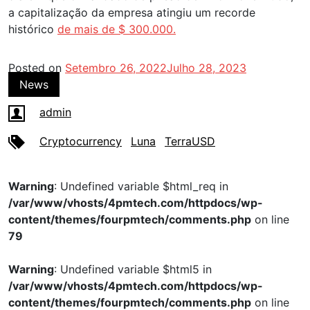
a capitalização da empresa atingiu um recorde
histórico
de mais de $ 300.000.
Posted on
Setembro 26, 2022
Julho 28, 2023
News
admin
Cryptocurrency
Luna
TerraUSD
Warning
: Undefined variable $html_req in
/var/www/vhosts/4pmtech.com/httpdocs/wp-
content/themes/fourpmtech/comments.php
on line
79
Warning
: Undefined variable $html5 in
/var/www/vhosts/4pmtech.com/httpdocs/wp-
content/themes/fourpmtech/comments.php
on line