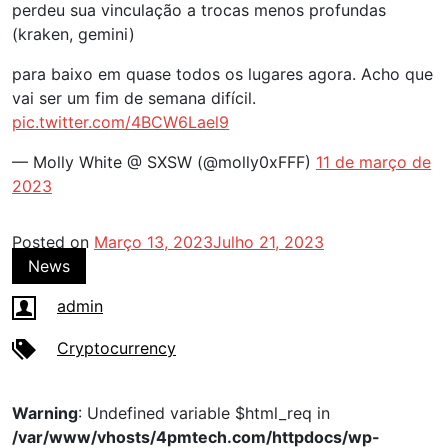
perdeu sua vinculação a trocas menos profundas
(kraken, gemini)
para baixo em quase todos os lugares agora. Acho que
vai ser um fim de semana difícil.
pic.twitter.com/4BCW6Lael9
— Molly White @ SXSW (@molly0xFFF)
11 de março de
2023
Posted on
Março 13, 2023
Julho 21, 2023
News
admin
Cryptocurrency
Warning
: Undefined variable $html_req in
/var/www/vhosts/4pmtech.com/httpdocs/wp-