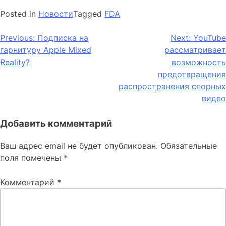
Posted in
Новости
Tagged
FDA
Навигация
Previous:
Подписка на
Next:
YouTube
гарнитуру Apple Mixed
рассматривает
по
Reality?
возможность
записям
предотвращения
распространения спорных
видео
Добавить комментарий
Ваш адрес email не будет опубликован.
Обязательные
поля помечены
*
Комментарий
*