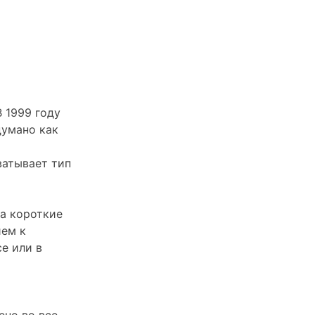
В 1999 году
думано как
ватывает тип
на короткие
ием к
е или в
ено во все