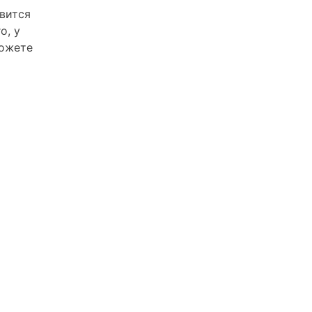
овится
о, у
можете