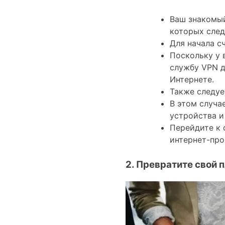
Ваш знакомый
которых след
Для начала с
Поскольку у 
службу VPN д
Интернете.
Также следуе
В этом случа
устройства и
Перейдите к 
интернет-про
2. Превратите свой 