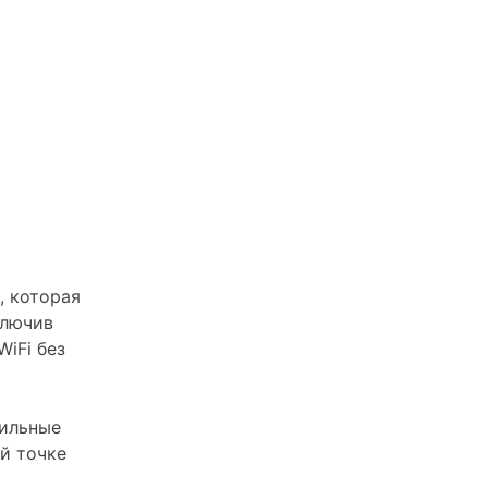
, которая
ключив
iFi без
бильные
й точке