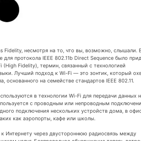
ss Fidelity, несмотря на то, что вы, возможно, слышали. 
 для протокола IEEE 802.11b Direct Sequence было при
 (High Fidelity), термин, связанный с технологией
ыки. Лучший подход к Wi-Fi — это зонтик, который ох
, основанного на семействе стандартов IEEE 802.11.
спользуются в технологии Wi-Fi для передачи данных 
спользуется с проводным или непроводным подключен
дного подключения нескольких устройств дома, в офис
аких как аэропорты, кафе или школы.
 к Интернету через двустороннюю радиосвязь между
щиком услуг. Беспроводное обнаружение теперь встро