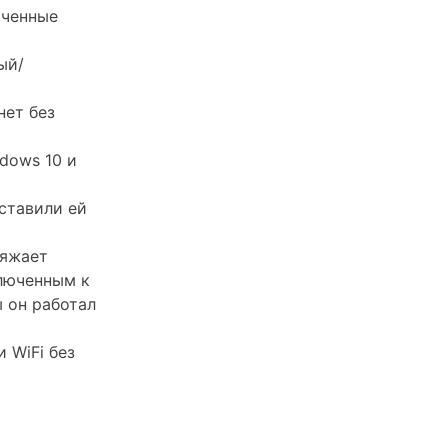
иченные
ый/
нет без
dows 10 и
ставили ей
ряжает
ключенным к
 он работал
 WiFi без