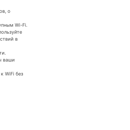
ов, о
пным Wi-Fi.
пользуйте
ствий в
ти.
ы ваши
к WiFi без